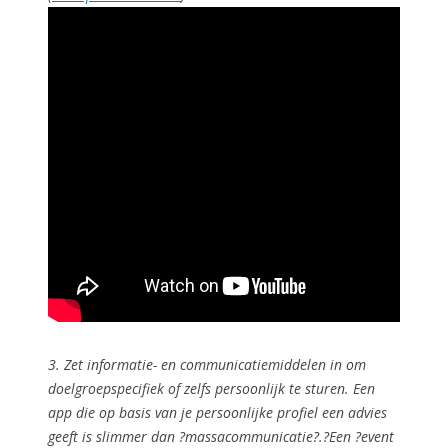
3. Zet informatie- en communicatiemiddelen in om
doelgroepspecifiek
of zelfs
persoonlijk
te sturen. Een
app die op basis van je persoonlijke profiel een advies
geeft is slimmer dan ?massacommunicatie?.?Een ?event