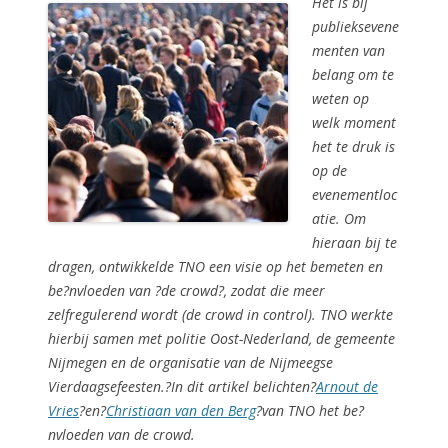
Het is bij
publieksevene
menten van
belang om te
weten op
welk moment
het te druk is
op de
evenementloc
atie. Om
hieraan bij te
dragen, ontwikkelde TNO een visie op het bemeten en
be?nvloeden van ?de crowd?, zodat die meer
zelfregulerend wordt (de crowd in control). TNO werkte
hierbij samen met politie Oost-Nederland, de gemeente
Nijmegen en de organisatie van de Nijmeegse
Vierdaagsefeesten.?In dit artikel belichten?
Arnout de
Vries
?en?
Christiaan van den Berg
?van TNO het be?
nvloeden van de crowd.