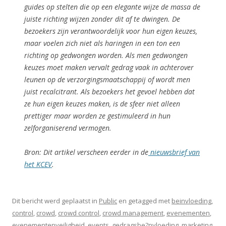
guides op stelten die op een elegante wijze de massa de
juiste richting wijzen zonder dit af te dwingen. De
bezoekers zijn verantwoordelijk voor hun eigen keuzes,
maar voelen zich niet als haringen in een ton een
richting op gedwongen worden. Als men gedwongen
keuzes moet maken vervalt gedrag vaak in achterover
leunen op de verzorgingsmaatschappij of wordt men
juist recalcitrant. Als bezoekers het gevoel hebben dat
ze hun eigen keuzes maken, is de sfeer niet alleen
prettiger maar worden ze gestimuleerd in hun
zelforganiserend vermogen.
Bron: Dit artikel verscheen eerder in de
nieuwsbrief van
het KCEV
.
Dit bericht werd geplaatst in
Public
en getagged met
beinvloeding
,
control
,
crowd
,
crowd control
,
crowd management
,
evenementen
,
evenementenveiligheid
,
events
,
gedragsbe?nvloeding
,
marketing
,