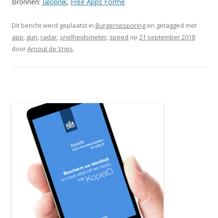
Bronnen:
Jalopnik
,
Free Apps Forme
Dit bericht werd geplaatst in
Burgeropsporing
en getagged met
app
,
gun
,
radar
,
snelheidsmeter
,
speed
op
21 september 2018
door
Arnout de Vries
.