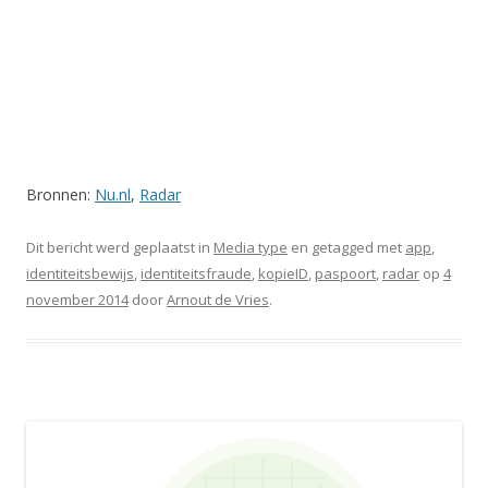
Bronnen:
Nu.nl
,
Radar
Dit bericht werd geplaatst in
Media type
en getagged met
app
,
identiteitsbewijs
,
identiteitsfraude
,
kopieID
,
paspoort
,
radar
op
4
november 2014
door
Arnout de Vries
.