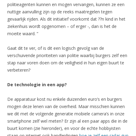
politieagenten kunnen en mogen vervangen, kunnen ze een
nuttige aanvulling zijn op de reeks maatregelen tegen
gevaarlijk rijden. Als dit initiatief voorkomt dat ??n kind in het
ziekenhuis wordt opgenomen – of erger -, dan is het de
moeite waard. ”
Gaat dit te ver, of is dit een logisch gevolg van de
verschuivende prioriteiten van politie waarbij burgers zelf een
stap naar voren doen om de veiligheid in hun eigen buurt te
verbeteren?
De technologie in een app?
De apparatuur kost nu enkele duizenden euro’s en burgers
mogen deze lenen van de overheid. Maar misschien kunnen
we dit met de volgende generatie mobiele camera’s in onze
smartphone zelf wel meten? Er zijn al een paar apps die in de
buurt komen (zie hieronder), en voor de echte hobbyisten
staan op internet ook handleidingen
hoe je zelf een radar gun