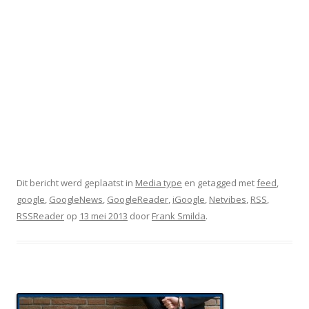
Dit bericht werd geplaatst in
Media type
en getagged met
feed
,
google
,
GoogleNews
,
GoogleReader
,
iGoogle
,
Netvibes
,
RSS
,
RSSReader
op
13 mei 2013
door
Frank Smilda
.