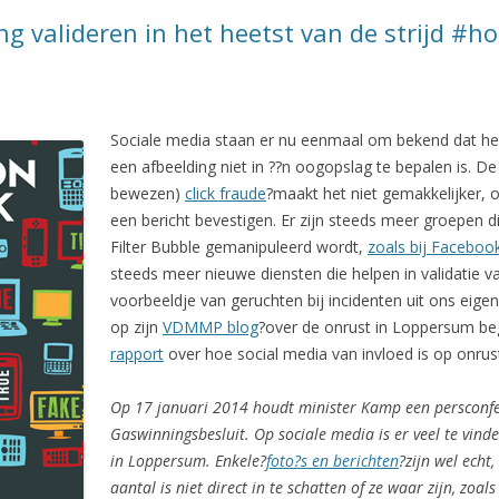
ng valideren in het heetst van de strijd #h
Sociale media staan er nu eenmaal om bekend dat het
een afbeelding niet in ??n oogopslag te bepalen is. 
bewezen)
click fraude
?maakt het niet gemakkelijker, o
een bericht bevestigen. Er zijn steeds meer groepen 
Filter Bubble gemanipuleerd wordt,
zoals bij Faceboo
steeds meer nieuwe diensten die helpen in validatie 
voorbeeldje van geruchten bij incidenten uit ons eige
op zijn
VDMMP blog
?over de onrust in Loppersum begi
rapport
over hoe social media van invloed is op onrust
Op 17 januari 2014 houdt minister Kamp een persconfe
Gaswinningsbesluit. Op sociale media is er veel te vind
in Loppersum. Enkele?
foto?s en berichten
?zijn wel echt
aantal is niet direct in te schatten of ze waar zijn, zoals