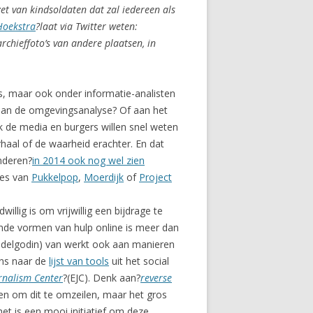
et van kindsoldaten dat zal iedereen als
Hoekstra
?laat via Twitter weten:
rchieffoto’s van andere plaatsen, in
, maar ook onder informatie-analisten
n aan de omgevingsanalyse? Of aan het
 de media en burgers willen snel weten
haal of de waarheid erachter. En dat
anderen?
in 2014 ook nog wel zien
ses van
Pukkelpop
,
Moerdijk
of
Project
illig is om vrijwillig een bijdrage te
nde vormen van hulp online is meer dan
ddelgodin) van werkt ook aan manieren
ens naar de
lijst van tools
uit het social
rnalism Center
?(EJC). Denk aan?
reverse
eren om dit te omzeilen, maar het gros
et is een mooi initiatief om deze