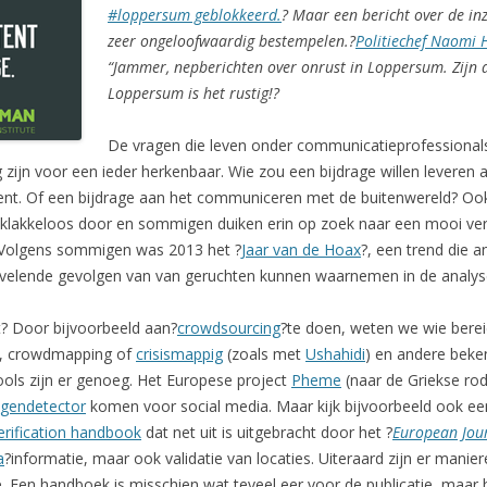
#loppersum geblokkeerd.
? Maar een bericht over de inz
zeer ongeloofwaardig bestempelen.?
Politiechef Naomi 
“Jammer, nepberichten over onrust in Loppersum. Zijn a
Loppersum is het rustig!?
De vragen die leven onder communicatieprofessionals
g zijn voor een ieder herkenbaar. Wie zou een bijdrage willen levere
dent. Of een bijdrage aan het communiceren met de buitenwereld? Ook
ws klakkeloos door en sommigen duiken erin op zoek naar een mooi ver
. Volgens sommigen was 2013 het ?
Jaar van de Hoax
?, een trend die 
ervelende gevolgen van van geruchten kunnen waarnemen in de analy
t? Door bijvoorbeeld aan?
crowdsourcing
?te doen, weten we wie bereidw
, crowdmapping of
crisismappig
(zoals met
Ushahidi
) en andere beke
ols zijn er genoeg. Het Europese project
Pheme
(naar de Griekse ro
ugendetector
komen voor social media. Maar kijk bijvoorbeeld ook e
verification handbook
dat net uit is uitgebracht door het ?
European Jou
a
?informatie, maar ook validatie van locaties. Uiteraard zijn er mani
 Een handboek is misschien wat teveel eer voor de publicatie, maar h