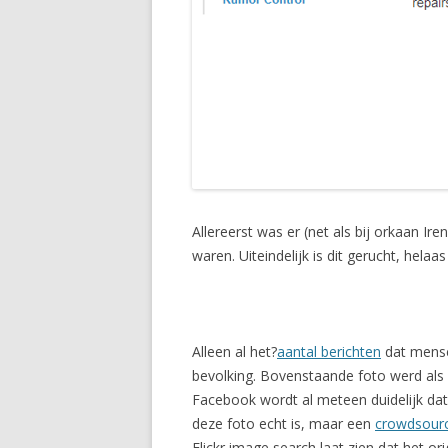
Allereerst was er (net als bij orkaan I
waren. Uiteindelijk is dit gerucht, helaas
Alleen al het?
aantal berichten
dat mense
bevolking. Bovenstaande foto werd als 
Facebook wordt al meteen duidelijk dat 
deze foto echt is, maar een
crowdsourc
Flickr image search laat zien dat het ori