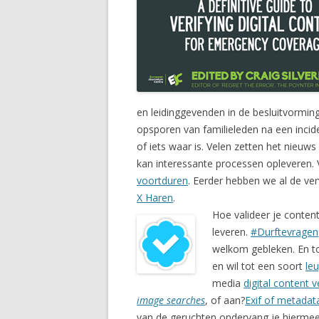
en leidinggevenden in de besluitvormin
opsporen van familieleden na een inci
of iets waar is. Velen zetten het nieu
kan interessante processen opleveren
voortduren
. Eerder hebben we al de v
X Haren
.
Hoe valideer je conten
leveren.
#Durftevragen
welkom gebleken. En to
en wil tot een soort
le
media
digital content 
image searches
, of aan?
Exif of metadat
van de geruchten ondervang je hiermee.