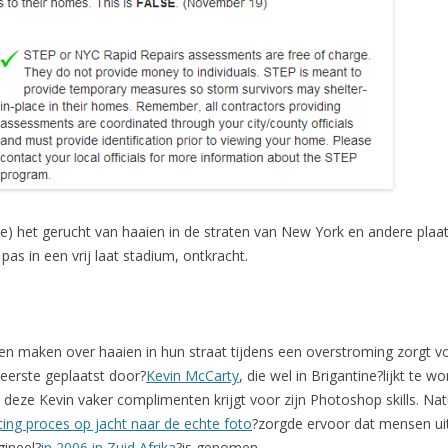
rene) het gerucht van haaien in de straten van New York en andere pla
 pas in een vrij laat stadium, ontkracht.
n maken over haaien in hun straat tijdens een overstroming zorgt v
eerste geplaatst door?
Kevin McCarty
, die wel in Brigantine?lijkt te 
deze Kevin vaker complimenten krijgt voor zijn Photoshop skills. Natu
ing proces op jacht naar de echte foto
?zorgde ervoor dat mensen uite
gineel?
in 2006 in Zuid Afrika
?is genomen.