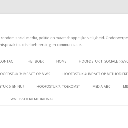
g rondom social media, politie en maatschappelijke veiligheid. Onderwerp
htspraak tot crisisbeheersing en communicatie.
Spring
naar
CONTACT
HET BOEK
HOME
HOOFDSTUK 1: SOCIALE (R)EV
inhoud
OOFDSTUK 3: IMPACT OP 8 W’S
HOOFDSTUK 4: IMPACT OP METHODIEK
TUK 6: EN NU?
HOOFDSTUK 7: TOEKOMST
MEDIA ABC
MI
WAT IS SOCIALMEDIADNA?