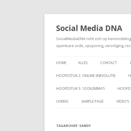
Social Media DNA
SocialMediaDNA richt zich op kennisdelin
openbare orde, opsporing, vervolging, rec
HOME
ALLES
CONTACT
HOOFDSTUK 2: ONLINE (R)EVOLUTIE
H
HOOFDSTUK 5: 10 DILEMMA’S
HOOFDS
OVERIG
SAMPLE PAGE
VIDEO’S
TAGARCHIEF:
SANDY