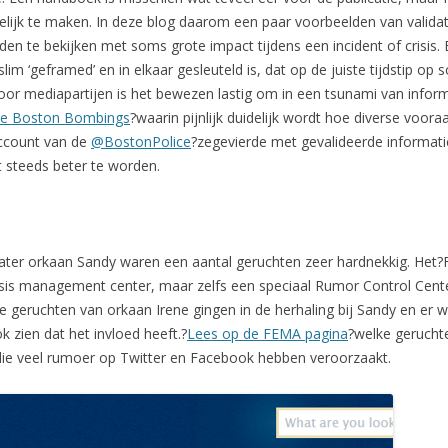
lijk te maken. In deze blog daarom een paar voorbeelden van validati
n te bekijken met soms grote impact tijdens een incident of crisis. 
im ‘geframed’ en in elkaar gesleuteld is, dat op de juiste tijdstip op 
 voor mediapartijen is het bewezen lastig om in een tsunami van inform
 de Boston Bombings
?waarin pijnlijk duidelijk wordt hoe diverse voor
account van de
@BostonPolice
?zegevierde met gevalideerde informati
jkt steeds beter te worden.
r later orkaan Sandy waren een aantal geruchten zeer hardnekkig. 
risis management center, maar zelfs een speciaal Rumor Control Cen
 geruchten van orkaan Irene gingen in de herhaling bij Sandy en er
k zien dat het invloed heeft.?
Lees op de FEMA pagina
?welke geruchte
 die veel rumoer op Twitter en Facebook hebben veroorzaakt.