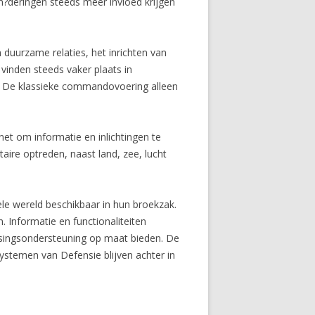
n?deringen steeds meer invloed krijgen
duurzame relaties, het inrichten van
 vinden steeds vaker plaats in
n. De klassieke commandovoering alleen
net om informatie en inlichtingen te
taire optreden, naast land, zee, lucht
le wereld beschikbaar in hun broekzak.
 Informatie en functionaliteiten
singsondersteuning op maat bieden. De
systemen van Defensie blijven achter in