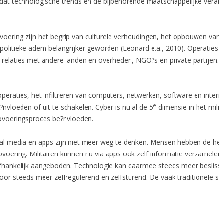
e dat technologische trends en de bijbehorende maatschappelijke vera
ering zijn het begrip van culturele verhoudingen, het opbouwen van 
e politieke adem belangrijker geworden (Leonard e.a., 2010). Operaties
-relaties met andere landen en overheden, NGO?s en private partije
peraties, het infiltreren van computers, netwerken, software en inter
e
nvloeden of uit te schakelen. Cyber is nu al de 5
dimensie in het mili
voeringsproces be?nvloeden.
al media en apps zijn niet meer weg te denken. Mensen hebben de he
ering. Militairen kunnen nu via apps ook zelf informatie verzamelen.
fhankelijk aangeboden. Technologie kan daarmee steeds meer beslis
door steeds meer zelfregulerend en zelfsturend. De vaak traditionele 