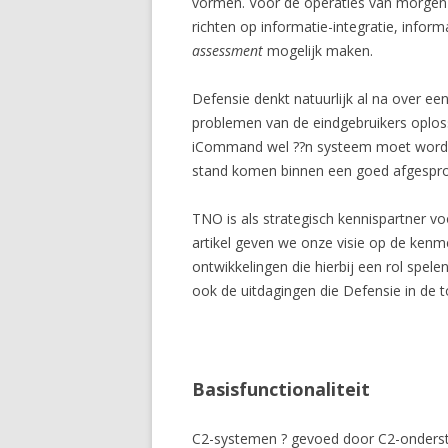
vormen. Voor de operaties van morgen 
richten op informatie-integratie, info
assessment
mogelijk maken.
Defensie denkt natuurlijk al na over e
problemen van de eindgebruikers oploss
iCommand wel ??n systeem moet worden 
stand komen binnen een goed afgespro
TNO is als strategisch kennispartner v
artikel geven we onze visie op de ken
ontwikkelingen die hierbij een rol spele
ook de uitdagingen die Defensie in de
Basisfunctionaliteit
C2-systemen ? gevoed door C2-onderst