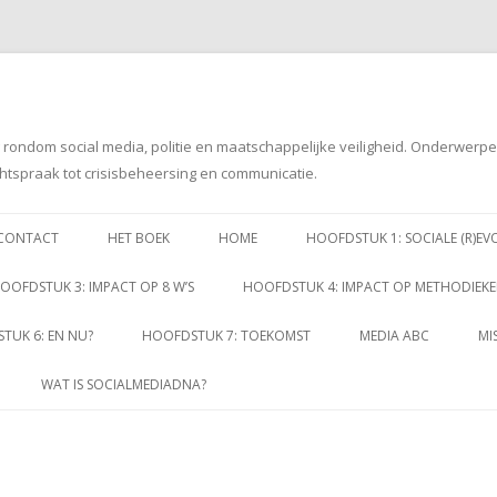
g rondom social media, politie en maatschappelijke veiligheid. Onderwerp
htspraak tot crisisbeheersing en communicatie.
Spring
naar
CONTACT
HET BOEK
HOME
HOOFDSTUK 1: SOCIALE (R)EV
inhoud
OOFDSTUK 3: IMPACT OP 8 W’S
HOOFDSTUK 4: IMPACT OP METHODIEK
TUK 6: EN NU?
HOOFDSTUK 7: TOEKOMST
MEDIA ABC
MI
WAT IS SOCIALMEDIADNA?