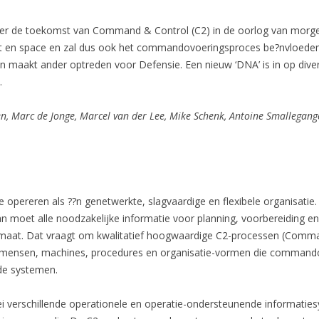
r de toekomst van Command & Control (C2) in de oorlog van morgen
ucht en space en zal dus ook het commandovoeringsproces be?nvloede
n maakt ander optreden voor Defensie. Een nieuw ‘DNA’ is in op diver
.
, Marc de Jonge, Marcel van der Lee, Mike Schenk, Antoine Smallegange
pereren als ??n genetwerkte, slagvaardige en flexibele organisatie. N
an moet alle noodzakelijke informatie voor planning, voorbereiding en 
 op maat. Dat vraagt om kwalitatief hoogwaardige C2-processen (Comm
 mensen, machines, procedures en organisatie-vormen die command
de systemen.
ei verschillende operationele en operatie-ondersteunende informaties