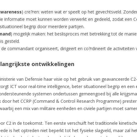
 Awareness
) cre?ren: weten wat er speelt op het gevechtsveld. Zonde
 Die informatie moet kunnen worden verwerkt en gedeeld, zodat een 
ituationeel begrip door meerdere partijen.
mand
) mogelijk maken: het beslisproces met betrekking tot de mani
s gesteld.
en: de commandant organiseert, dirigeert en co?rdineert de activiteiten
langrijkste ontwikkelingen
inisterie van Defensie haar visie op het gebruik van geavanceerde 
e zorgt ICT voor real-time intelligence, beter situationeel begrip en ee
C2-ondersteunende systemen ondertussen gemeengoed bij alle krijgsmac
ek door het CCRP (Command & Control Research Programme) presteren
 waarbij een mix van militaire eenheden en civiele partijen moet same
 voor C2 in de toekomst. Ten eerste verschuift het traditionele kinetis
 is het optreden niet beperkt tot het fysieke slagveld, maar zal het z