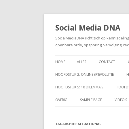
Social Media DNA
SocialMediaDNA richt zich op kennisdelin
openbare orde, opsporing, vervolging, rec
HOME
ALLES
CONTACT
HOOFDSTUK 2: ONLINE (R)EVOLUTIE
H
HOOFDSTUK 5: 10 DILEMMA’S
HOOFDS
OVERIG
SAMPLE PAGE
VIDEO’S
TAGARCHIEF:
SITUATIONAL