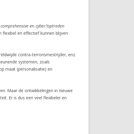
n
comprehensive
en
cyber?optreden
flexibel en effectief kunnen blijven
ldwijde contra-terrorismestrijder, enz.
steunende systemen, zoals
op maat (personalisatie) en
ijven. Maar de ontwikkelingen in nieuwe
it. Er is dus een veel flexibeler en