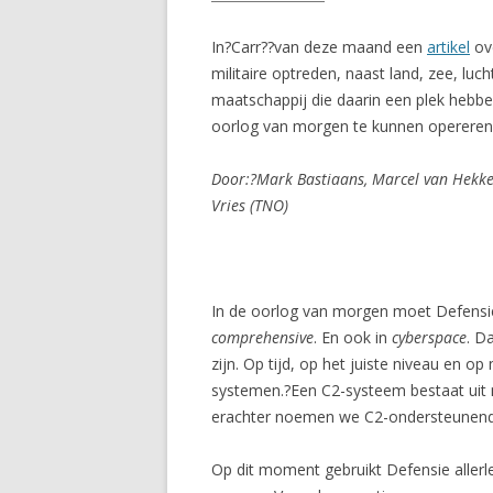
In?Carr??van deze maand een
artikel
ove
militaire optreden, naast land, zee, l
maatschappij die daarin een plek hebbe
oorlog van morgen te kunnen opereren
Door:?Mark Bastiaans, Marcel van Hekken
Vries (TNO)
In de oorlog van morgen moet Defensie o
comprehensive
. En ook in
cyberspace
. D
zijn. Op tijd, op het juiste niveau en
systemen.?
Een C2-systeem bestaat uit
erachter noemen we C2-ondersteunen
Op dit moment gebruikt Defensie allerl