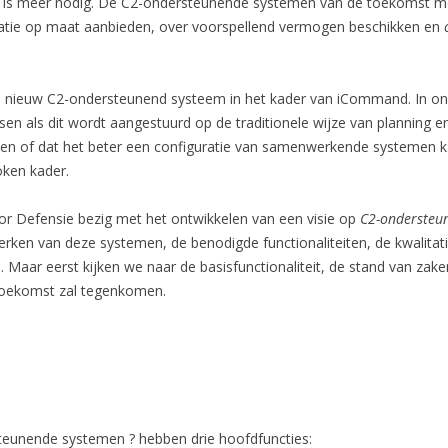
is meer nodig. De C2-ondersteunende systemen van de toekomst moet
rmatie op maat aanbieden, over voorspellend vermogen beschikken en
en nieuw C2-ondersteunend systeem in het kader van iCommand. In onze
en als dit wordt aangestuurd op de traditionele wijze van planning en
of dat het beter een configuratie van samenwerkende systemen kan z
ken kader.
oor Defensie bezig met het ontwikkelen van een visie op
C2-ondersteu
merken van deze
systemen, de benodigde functionaliteiten, de kwalitat
n. Maar eerst kijken we naar de basisfunctionaliteit, de stand van zak
 toekomst zal tegenkomen.
eunende systemen ? hebben drie hoofdfuncties: