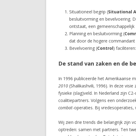
Situationeel begrip (
Situational
besluitvorming en bevelvoering.
ontstaat, een gemeenschappelijk s
Planning en besluitvorming (
Com
dat door de hogere commandant i
Bevelvoering (
Control
) faciliter
De stand van zaken en de be
In 1996 publiceerde het Amerikaanse m
2010
(Shalikashvili, 1996). In deze visi
fysieke (slag)veld. In Nederland zijn 
coalitiepartners. Volgens een onderzo
combat
-operaties. Bij vredesoperaties,
Wij zien drie trends die belangrijk zijn
optreden: samen met partners. Ten tweede