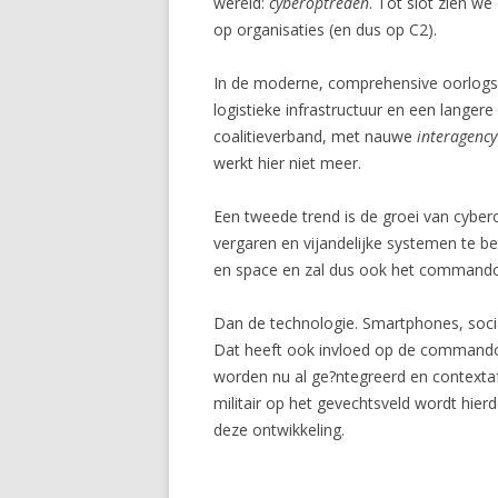
wereld:
cyberoptreden
. Tot slot zien w
op organisaties (en dus op C2).
In de moderne, comprehensive oorlogsvo
logistieke infrastructuur en een langer
coalitieverband, met nauwe
interagency
werkt hier niet meer.
Een tweede trend is de groei van cybero
vergaren en vijandelijke systemen te be?
en space en zal dus ook het commando
Dan de technologie. Smartphones, soci
Dat heeft ook invloed op de commandovo
worden nu al ge?ntegreerd en contexta
militair op het gevechtsveld wordt hier
deze ontwikkeling.