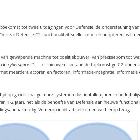
e toekomst tot twee uitdagingen voor Defensie: de ondersteuning va
Ook zal Defensie C2-functionaliteit sneller moeten adopteren, wil men 
: van gewapende machine tot coalitiebouwer, van precisiebom tot were
n in
cyberspace
. Dit stelt nieuwe eisen aan de toekomstige C2-onder
met meerdere actoren en factoren, informatie-integratie, informatie 
ijd op grootschalige, dure systemen die tientallen jaren in bedrijf bl
van 1-2 jaar), net als de behoefte van Defensie aan nieuwe functionalite
lingsaanpak nodig. Verderop in dit artikel komen we hierop terug.