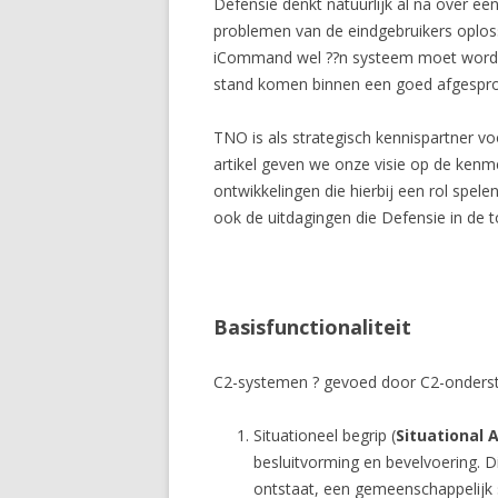
Defensie denkt natuurlijk al na over e
problemen van de eindgebruikers oploss
iCommand wel ??n systeem moet worden 
stand komen binnen een goed afgespro
TNO is als strategisch kennispartner v
artikel geven we onze visie op de ken
ontwikkelingen die hierbij een rol spele
ook de uitdagingen die Defensie in de
Basisfunctionaliteit
C2-systemen ? gevoed door C2-onderst
Situationeel begrip (
Situational
besluitvorming en bevelvoering.
ontstaat, een gemeenschappelijk s