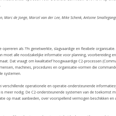
.
, Marc de Jonge, Marcel van der Lee, Mike Schenk, Antoine Smallegange
pereren als ??n genetwerkte, slagvaardige en flexibele organisatie. N
an moet alle noodzakelijke informatie voor planning, voorbereiding en 
 op maat. Dat vraagt om kwalitatief hoogwaardige C2-processen (Comm
 mensen, machines, procedures en organisatie-vormen die command
de systemen.
ei verschillende operationele en operatie-ondersteunende informaties
is meer nodig. De C2-ondersteunende systemen van de toekomst moet
rmatie op maat aanbieden, over voorspellend vermogen beschikken en