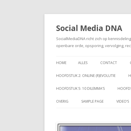
Social Media DNA
SocialMediaDNA richt zich op kennisdelin
openbare orde, opsporing, vervolging, rec
HOME
ALLES
CONTACT
HOOFDSTUK 2: ONLINE (R)EVOLUTIE
H
HOOFDSTUK 5: 10 DILEMMA’S
HOOFDS
OVERIG
SAMPLE PAGE
VIDEO’S