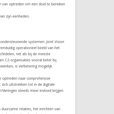
er van optreden om een doel te bereiken
 van zijn eenheden.
C2-ondersteunende systemen:
Joint Vision
n eenduidig operationeel beeld van het
htdelen, net als bij de meeste
 C2-organisaties vooral beter bij
nwerken, is verbetering mogelijk.
che optreden naar
comprehensive
ich uitstrekken tot in de digitale
n?deringen steeds meer invloed krijgen
duurzame relaties, het inrichten van