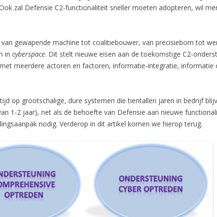
Ook zal Defensie C2-functionaliteit sneller moeten adopteren, wil men 
: van gewapende machine tot coalitiebouwer, van precisiebom tot were
n in
cyberspace
. Dit stelt nieuwe eisen aan de toekomstige C2-onder
met meerdere actoren en factoren, informatie-integratie, informatie 
ijd op grootschalige, dure systemen die tientallen jaren in bedrijf bl
van 1-2 jaar), net als de behoefte van Defensie aan nieuwe functionalite
lingsaanpak nodig. Verderop in dit artikel komen we hierop terug.