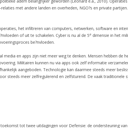
e politieke adem belangrijker geworden (Leonard e.a., 2010). Operaties
-relaties met andere landen en overheden, NGO?s en private partije
peraties, het infiltreren van computers, netwerken, software en inter
e
nvloeden of uit te schakelen. Cyber is nu al de 5
dimensie in het mili
voeringsproces be?nvloeden.
al media en apps zijn niet meer weg te denken. Mensen hebben de he
ering. Militairen kunnen nu via apps ook zelf informatie verzamelen.
fhankelijk aangeboden. Technologie kan daarmee steeds meer beslis
door steeds meer zelfregulerend en zelfsturend. De vaak traditionele 
e toekomst tot twee uitdagingen voor Defensie: de ondersteuning va