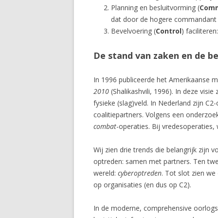
Planning en besluitvorming (
Com
dat door de hogere commandant i
Bevelvoering (
Control
) faciliter
De stand van zaken en de be
In 1996 publiceerde het Amerikaanse m
2010
(Shalikashvili, 1996). In deze visi
fysieke (slag)veld. In Nederland zijn 
coalitiepartners. Volgens een onderzo
combat
-operaties. Bij vredesoperaties,
Wij zien drie trends die belangrijk zijn
optreden: samen met partners. Ten tweede
wereld:
cyberoptreden
. Tot slot zien w
op organisaties (en dus op C2).
In de moderne, comprehensive oorlogsvo