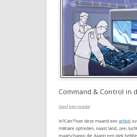
Command & Control in d
Geef een reactie
In?Carr??van deze maand een
artikel
ove
militaire optreden, naast land, zee, l
maatschappij die daarin een plek hebbe