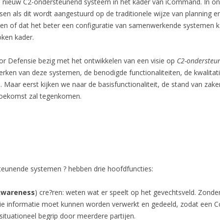
en nieuw C2-ondersteunend systeem in het kader van iCommand. In onze
en als dit wordt aangestuurd op de traditionele wijze van planning en
of dat het beter een configuratie van samenwerkende systemen kan z
ken kader.
oor Defensie bezig met het ontwikkelen van een visie op
C2-ondersteu
merken van deze
systemen, de benodigde functionaliteiten, de kwalitat
n. Maar eerst kijken we naar de basisfunctionaliteit, de stand van zak
 toekomst zal tegenkomen.
eunende systemen ? hebben drie hoofdfuncties:
 Awareness
) cre?ren: weten wat er speelt op het gevechtsveld. Zonde
 Die informatie moet kunnen worden verwerkt en gedeeld, zodat een 
ituationeel begrip door meerdere partijen.