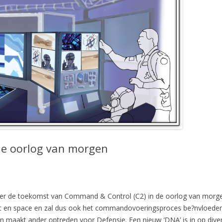
e oorlog van morgen
r de toekomst van Command & Control (C2) in de oorlog van morgen
ucht en space en zal dus ook het commandovoeringsproces be?nvloede
n maakt ander optreden voor Defensie. Een nieuw ‘DNA’ is in op diver