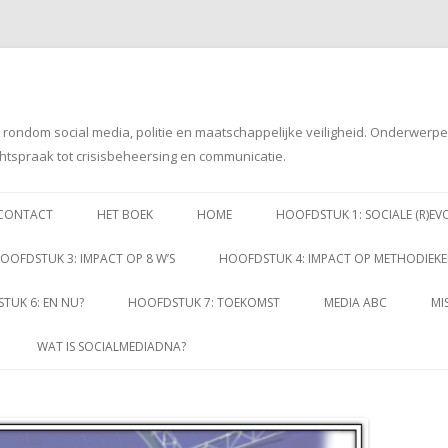
g rondom social media, politie en maatschappelijke veiligheid. Onderwerp
htspraak tot crisisbeheersing en communicatie.
Spring
naar
CONTACT
HET BOEK
HOME
HOOFDSTUK 1: SOCIALE (R)EV
inhoud
OOFDSTUK 3: IMPACT OP 8 W’S
HOOFDSTUK 4: IMPACT OP METHODIEK
TUK 6: EN NU?
HOOFDSTUK 7: TOEKOMST
MEDIA ABC
MI
WAT IS SOCIALMEDIADNA?