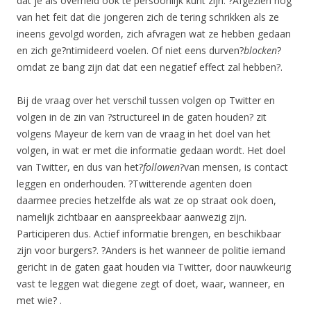
dat je als overheid ook te persoonlijk kunt zijn. ?Afgezien nog
van het feit dat die jongeren zich de tering schrikken als ze
ineens gevolgd worden, zich afvragen wat ze hebben gedaan
en zich ge?ntimideerd voelen. Of niet eens durven?
blocken
?
omdat ze bang zijn dat dat een negatief effect zal hebben?.
Bij de vraag over het verschil tussen volgen op Twitter en
volgen in de zin van ?structureel in de gaten houden? zit
volgens Mayeur de kern van de vraag in het doel van het
volgen, in wat er met die informatie gedaan wordt. Het doel
van Twitter, en dus van het?
followen
?van mensen, is contact
leggen en onderhouden. ?Twitterende agenten doen
daarmee precies hetzelfde als wat ze op straat ook doen,
namelijk zichtbaar en aanspreekbaar aanwezig zijn.
Participeren dus. Actief informatie brengen, en beschikbaar
zijn voor burgers?. ?Anders is het wanneer de politie iemand
gericht in de gaten gaat houden via Twitter, door nauwkeurig
vast te leggen wat diegene zegt of doet, waar, wanneer, en
met wie? .