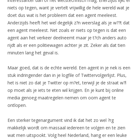
interessanter dan of het wetstechnisch mag. Enerzijds lijkt er
niets op tegen, want je vertelt vrijwillig de hele wereld wat je
doet dus wat is het probleem dat een agent meeleest.
Anderzijds heeft het wel degelijk z?n weerslag als je w??t dat
een agent meeleest. Net zoals er niets op tegen is dat een
agent aan het verkeer deelneemt maar je t?ch anders auto
rijdt als er een politiewagen achter je zit. Zeker als dat tien
minuten lang het geval is.
Maar goed, dat is de echte wereld. Een agent in je nek is een
stuk indringender dan in je logfile of Twittervolgerlijst. Plus,
het is niet zo dat je Twitter op m?et, terwijl je de straat w?l
op moet als je iets te eten wil krijgen. En je kunt bij online
media genoeg maatregelen nemen om oom agent te
ontlopen.
Een sterker tegenargument vind ik dat het zo wel ?rg
makkelijk wordt om massaal iedereen te volgen en te zien
wat men uitspookt. Volg heel Nederland, hang er een leuke