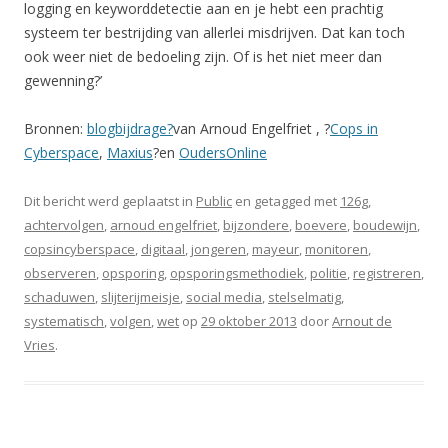
logging en keyworddetectie aan en je hebt een prachtig
systeem ter bestrijding van allerlei misdrijven. Dat kan toch
ook weer niet de bedoeling zijn. Of is het niet meer dan
gewenning?’
Bronnen:
blogbijdrage?
van Arnoud Engelfriet
, ?
Cops in
Cyberspace
,
Maxius
?en
OudersOnline
Dit bericht werd geplaatst in
Public
en getagged met
126g
,
achtervolgen
,
arnoud engelfriet
,
bijzondere
,
boevere
,
boudewijn
,
copsincyberspace
,
digitaal
,
jongeren
,
mayeur
,
monitoren
,
observeren
,
opsporing
,
opsporingsmethodiek
,
politie
,
registreren
,
schaduwen
,
slijterijmeisje
,
social media
,
stelselmatig
,
systematisch
,
volgen
,
wet
op
29 oktober 2013
door
Arnout de
Vries
.