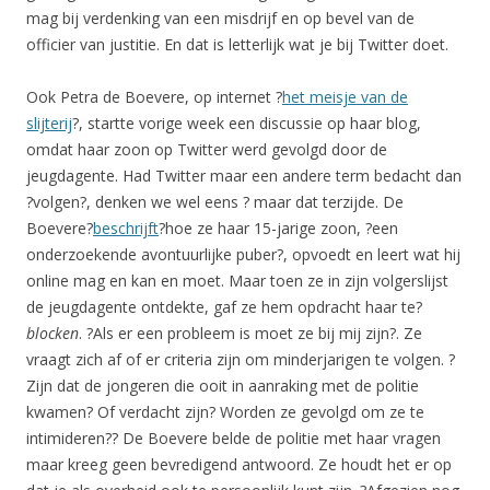
mag bij verdenking van een misdrijf en op bevel van de
officier van justitie. En dat is letterlijk wat je bij Twitter doet.
Ook Petra de Boevere, op internet ?
het meisje van de
slijterij
?, startte vorige week een discussie op haar blog,
omdat haar zoon op Twitter werd gevolgd door de
jeugdagente. Had Twitter maar een andere term bedacht dan
?volgen?, denken we wel eens ? maar dat terzijde. De
Boevere?
beschrijft
?hoe ze haar 15-jarige zoon, ?een
onderzoekende avontuurlijke puber?, opvoedt en leert wat hij
online mag en kan en moet. Maar toen ze in zijn volgerslijst
de jeugdagente ontdekte, gaf ze hem opdracht haar te?
blocken
. ?Als er een probleem is moet ze bij mij zijn?. Ze
vraagt zich af of er criteria zijn om minderjarigen te volgen. ?
Zijn dat de jongeren die ooit in aanraking met de politie
kwamen? Of verdacht zijn? Worden ze gevolgd om ze te
intimideren?? De Boevere belde de politie met haar vragen
maar kreeg geen bevredigend antwoord. Ze houdt het er op