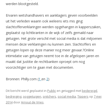
werden blootgesteld.
Ervaren wetshandhavers en aanklagers geven voorbeelden
uit het verleden waarin ook weleens iets mis ging:
slachtofferverklaringen werden opgehangen in kapperszaken,
geplaatst op lichtkranten in de wijk of zelfs gemaild naar
getuigen. Het grote verschil met social media is dat miljoenen
mensen deze verklaringen nu kunnen zien. Slachtoffers en
getuigen lopen op deze manier nog meer gevaar.?Online
intimidatie van getuigen neemt toe in de afgelopen jaren en
maakt dat Justitie de rechtbanken oproept om nog
voorzichtiger om te gaan met documenten.
Bronnen: Philly.com (
1
en
2
)
Dit bericht werd geplaatst in
Public
en getagged met
bedereigd
,
bedreiging
,
ooggetuigen
,
snitchers
,
social media
,
Tippers
op
7 mei
2014
door
Arnout de Vries
.