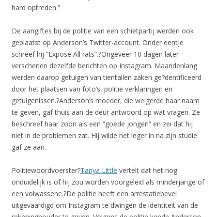
hard optreden.”
De aangiftes bij de politie van een schietpartij werden ook
geplaatst op Anderson’s Twitter-account. Onder eentje
schreef hij “Expose All rats”.?Ongeveer 10 dagen later
verschenen dezelfde berichten op Instagram. Maandenlang
werden daarop getuigen van tientallen zaken ge?dentificeerd
door het plaatsen van foto’s, politie verklaringen en
getuigenissen.?Anderson’s moeder, die weigerde haar naam
te geven, gaf thuis aan de deur antwoord op wat vragen. Ze
beschreef haar zoon als een “goede jongen” en zei dat hij
niet in de problemen zat. Hij wilde het leger in na zijn studie
gaf ze aan.
Politiewoordvoerster?
Tanya Little
vertelt dat het nog
onduidelijk is of hij zou worden voorgeleid als minderjarige of
een volwassene.?
De politie heeft een arrestatiebevel
uitgevaardigd om Instagram te dwingen de identiteit van de
rekeninghouder te geven. Volgens de politie kende Anderson