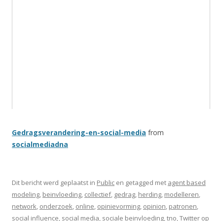
Gedragsverandering-en-social-media
from
socialmediadna
Dit bericht werd geplaatst in
Public
en getagged met
agent based
modeling
,
beinvloeding
,
collectief
,
gedrag
,
herding
,
modelleren
,
network
,
onderzoek
,
online
,
opinievorming
,
opinion
,
patronen
,
social influence
,
social media
,
sociale beinvloeding
,
tno
,
Twitter
op