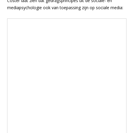
Coster laat zien dat gedragsprincipes uit de sociale- en
mediapsychologie ook van toepassing zijn op sociale media: