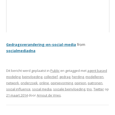
Gedragsverandering-en-social-media
from
socialmediadna
Dit bericht werd geplaatst in
Public
en getagged met
agent based
modeling
,
beinvloeding
,
collectief
,
gedrag
,
herding
,
modelleren
,
network
,
onderzoek
,
online
,
opinievorming
,
opinion
,
patronen
,
social influence
,
social media
,
sociale beinvloeding
,
tno
,
Twitter
op
21 maart 2014
door
Arnout de Vries
.