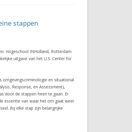
leine stappen
en
. Hogeschool INHolland, Rotterdam
elijke uitgave van het U.S. Center for
ls omgevingscriminologie en situational
nalysis, Response, en Assessment),
ras door de stappen heen te gaan. Er
 de essentie van waar het om gaat weer
el. Bij elke stap zijn belangrijke