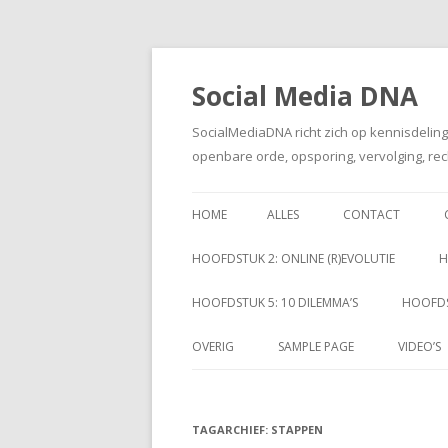
Social Media DNA
SocialMediaDNA richt zich op kennisdelin
openbare orde, opsporing, vervolging, rec
HOME
ALLES
CONTACT
HOOFDSTUK 2: ONLINE (R)EVOLUTIE
H
HOOFDSTUK 5: 10 DILEMMA’S
HOOFDS
OVERIG
SAMPLE PAGE
VIDEO’S
TAGARCHIEF:
STAPPEN