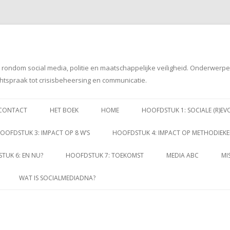
g rondom social media, politie en maatschappelijke veiligheid. Onderwerp
htspraak tot crisisbeheersing en communicatie.
Spring
naar
CONTACT
HET BOEK
HOME
HOOFDSTUK 1: SOCIALE (R)EV
inhoud
OOFDSTUK 3: IMPACT OP 8 W’S
HOOFDSTUK 4: IMPACT OP METHODIEK
TUK 6: EN NU?
HOOFDSTUK 7: TOEKOMST
MEDIA ABC
MI
WAT IS SOCIALMEDIADNA?