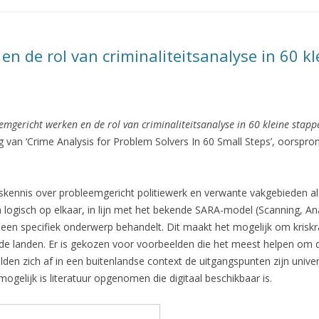
n de rol van criminaliteitsanalyse in 60 k
emgericht werken en de rol van criminaliteitsanalyse in 60 kleine stapp
 van ‘Crime Analysis for Problem Solvers In 60 Small Steps’, oorspronk
siskennis over probleemgericht politiewerk en verwante vakgebieden a
 logisch op elkaar, in lijn met het bekende SARA-model (Scanning, A
n een specifiek onderwerp behandelt. Dit maakt het mogelijk om krisk
lende landen. Er is gekozen voor voorbeelden die het meest helpen om
en zich af in een buitenlandse context de uitgangspunten zijn universe
gelijk is literatuur opgenomen die digitaal beschikbaar is.