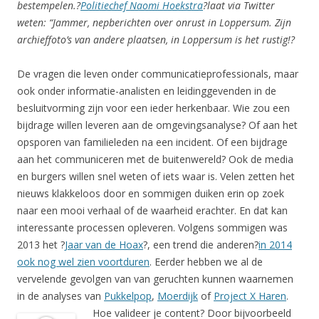
bestempelen.?
Politiechef Naomi Hoekstra
?laat via Twitter
weten: “Jammer, nepberichten over onrust in Loppersum. Zijn
archieffoto’s van andere plaatsen, in Loppersum is het rustig!?
De vragen die leven onder communicatieprofessionals, maar
ook onder informatie-analisten en leidinggevenden in de
besluitvorming zijn voor een ieder herkenbaar. Wie zou een
bijdrage willen leveren aan de omgevingsanalyse? Of aan het
opsporen van familieleden na een incident. Of een bijdrage
aan het communiceren met de buitenwereld? Ook de media
en burgers willen snel weten of iets waar is. Velen zetten het
nieuws klakkeloos door en sommigen duiken erin op zoek
naar een mooi verhaal of de waarheid erachter. En dat kan
interessante processen opleveren. Volgens sommigen was
2013 het ?
Jaar van de Hoax
?, een trend die anderen?
in 2014
ook nog wel zien voortduren
. Eerder hebben we al de
vervelende gevolgen van van geruchten kunnen waarnemen
in de analyses van
Pukkelpop
,
Moerdijk
of
Project X Haren
.
Hoe valideer je content? Door bijvoorbeeld