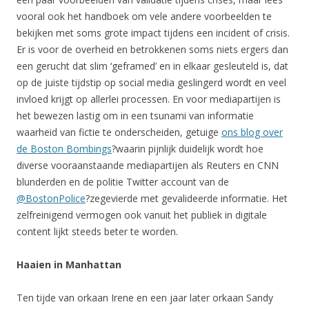
vooral ook het handboek om vele andere voorbeelden te
bekijken met soms grote impact tijdens een incident of crisis.
Er is voor de overheid en betrokkenen soms niets ergers dan
een gerucht dat slim ‘geframed’ en in elkaar gesleuteld is, dat
op de juiste tijdstip op social media geslingerd wordt en veel
invloed krijgt op allerlei processen. En voor mediapartijen is
het bewezen lastig om in een tsunami van informatie
waarheid van fictie te onderscheiden, getuige
ons blog over
de Boston Bombings
?waarin pijnlijk duidelijk wordt hoe
diverse vooraanstaande mediapartijen als Reuters en CNN
blunderden en de politie Twitter account van de
@BostonPolice
?zegevierde met gevalideerde informatie. Het
zelfreinigend vermogen ook vanuit het publiek in digitale
content lijkt steeds beter te worden.
Haaien in Manhattan
Ten tijde van orkaan Irene en een jaar later orkaan Sandy