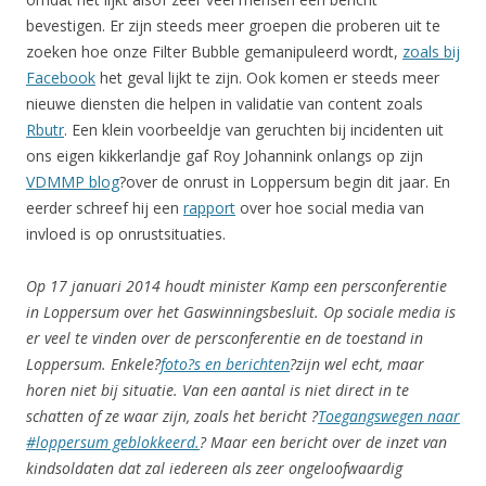
bevestigen. Er zijn steeds meer groepen die proberen uit te
zoeken hoe onze Filter Bubble gemanipuleerd wordt,
zoals bij
Facebook
het geval lijkt te zijn. Ook komen er steeds meer
nieuwe diensten die helpen in validatie van content zoals
Rbutr
. Een klein voorbeeldje van geruchten bij incidenten uit
ons eigen kikkerlandje gaf Roy Johannink onlangs op zijn
VDMMP blog
?over de onrust in Loppersum begin dit jaar. En
eerder schreef hij een
rapport
over hoe social media van
invloed is op onrustsituaties.
Op 17 januari 2014 houdt minister Kamp een persconferentie
in Loppersum over het Gaswinningsbesluit. Op sociale media is
er veel te vinden over de persconferentie en de toestand in
Loppersum. Enkele?
foto?s en berichten
?zijn wel echt, maar
horen niet bij situatie. Van een aantal is niet direct in te
schatten of ze waar zijn, zoals het bericht ?
Toegangswegen naar
#loppersum geblokkeerd.
? Maar een bericht over de inzet van
kindsoldaten dat zal iedereen als zeer ongeloofwaardig