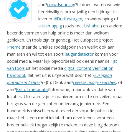
aan?
crowdsourcing
?te doen, weten we wie
bereidwillig is om vrijwillig een bijdrage te
leveren.
#Durftevragen
, crowdmapping of
crisismappig
(zoals met
Ushahidi
) en andere
bekende vormen van hulp online is meer dan welkom
gebleken. En tools zijn er genoeg. Het Europese project
Pheme
(naar de Griekse roddelgodin) van werkt ook aan
manieren en wil tot een soort
leugendetector
komen voor
social media. Maar kijk bijvoorbeeld ook eens naar de
lijst
van tools
uit het social media
digital content verification
handbook
dat net uit is uitgebracht door het ?
European
Journalism Center
?(EJC). Denk aan?
reverse image searches
, of
aan?
Exif of metadata
?informatie, maar ook validatie van
locaties. Uiteraard zijn er manieren om dit te omzeilen, maar
het gros van de geruchten ondervang je hiermee. Een
handboek is misschien wat teveel eer voor de publicatie,
maar het is een mooi initiatief om deze kennis voor een
breder publiek toegankelijk te maken. In deze blog daarom
een paar voorbeelden van validatie tijdens crises, maar lees