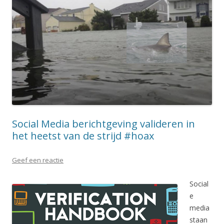
Social Media berichtgeving valideren in
het heetst van de strijd #hoax
Geef een reactie
Social
e
media
staan