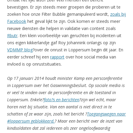
bevestigen. Er zijn steeds meer groepen die proberen uit te
zoeken hoe onze Filter Bubble gemanipuleerd wordt,
zoals bij
Facebook
het geval lijkt te zijn. Ook komen er steeds meer
nieuwe diensten die helpen in validatie van content zoals
Rbutr
. Een klein voorbeeldje van geruchten bij incidenten uit
ons eigen kikkerlandje gaf Roy Johannink onlangs op zijn
VDMMP blog
?over de onrust in Loppersum begin dit jaar. En
eerder schreef hij een
rapport
over hoe social media van
invloed is op onrustsituaties.
Op 17 januari 2014 houdt minister Kamp een persconferentie
in Loppersum over het Gaswinningsbesluit. Op sociale media is
er veel te vinden over de persconferentie en de toestand in
Loppersum. Enkele?
foto?s en berichten
?zijn wel echt, maar
horen niet bij situatie. Van een aantal is niet direct in te
schatten of ze waar zijn, zoals het bericht ?
Toegangswegen naar
#loppersum geblokkeerd.
? Maar een bericht over de inzet van
kindsoldaten dat zal iedereen als zeer ongeloofwaardig