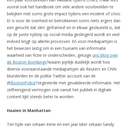
vooral ook het handboek om vele andere voorbeelden te
bekijken met soms grote impact tijdens een incident of crisis.
Er is voor de overheid en betrokkenen soms niets ergers dan
een gerucht dat slim ‘geframed’ en in elkaar gesleuteld is, dat
op de juiste tijdstip op social media geslingerd wordt en veel
invloed krijgt op allerlei processen. En voor mediapartijen is
het bewezen lastig om in een tsunami van informatie
waarheid van fictie te onderscheiden, getuige
ons blog over
de Boston Bombings
?waarin pijnlijk duidelijk wordt hoe
diverse vooraanstaande mediapartijen als Reuters en CNN
blunderden en de politie Twitter account van de
@BostonPolice
?zegevierde met gevalideerde informatie. Het
zelfreinigend vermogen ook vanuit het publiek in digitale
content lijkt steeds beter te worden.
Haaien in Manhattan
Ten tijde van orkaan Irene en een jaar later orkaan Sandy