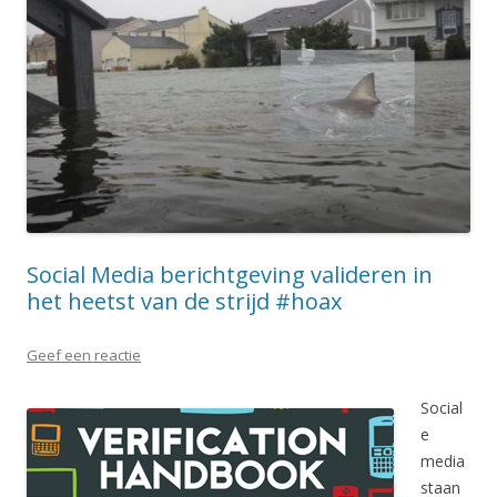
Social Media berichtgeving valideren in
het heetst van de strijd #hoax
Geef een reactie
Social
e
media
staan