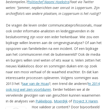
bestempelen.?
Politiechef Naomi Hoekstra
?laat via Twitter
weten: “Jammer, nepberichten over onrust in Loppersum. Zijn
archieffoto’s van andere plaatsen, in Loppersum is het rustig!?
De vragen die leven onder communicatieprofessionals, maar
ook onder informatie-analisten en leidinggevenden in de
besluitvorming zijn voor een ieder herkenbaar. Wie zou een
bijdrage willen leveren aan de omgevingsanalyse? Of aan het
opsporen van familieleden na een incident. Of een bijdrage
aan het communiceren met de buitenwereld? Ook de media
en burgers willen snel weten of iets waar is. Velen zetten het
nieuws klakkeloos door en sommigen duiken erin op zoek
naar een mooi verhaal of de waarheid erachter. En dat kan
interessante processen opleveren. Volgens sommigen was
2013 het ?
Jaar van de Hoax
?, een trend die anderen?
in 2014
ook nog wel zien voortduren
. Eerder hebben we al de
vervelende gevolgen van van geruchten kunnen waarnemen
in de analyses van
Pukkelpop
,
Moerdijk
of
Project X Haren
.
Hoe valideer je content? Door bijvoorbeeld