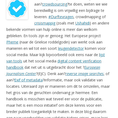
aan?
crowdsourcing
?te doen, weten we wie
bereidwillig is om vrijwillig een bijdrage te
leveren.
#Durftevragen
, crowdmapping of
crisismappig
(zoals met
Ushahidi
) en andere
bekende vormen van hulp online is meer dan welkom
gebleken. En tools zijn er genoeg. Het Europese project
Pheme
(naar de Griekse roddelgodin) van werkt ook aan
manieren en wil tot een soort
leugendetector
komen voor
social media. Maar kijk bijvoorbeeld ook eens naar de
lijst
van tools
uit het social media
digital content verification
handbook
dat net uit is uitgebracht door het ?
European
Journalism Center
?(EJC). Denk aan?
reverse image searches
, of
aan?
Exif of metadata
?informatie, maar ook validatie van
locaties. Uiteraard zijn er manieren om dit te omzeilen, maar
het gros van de geruchten ondervang je hiermee. Een
handboek is misschien wat teveel eer voor de publicatie,
maar het is een mooi initiatief om deze kennis voor een
breder publiek toegankelijk te maken. In deze blog daarom
een paar voorbeelden van validatie tijdens crises, maar lees