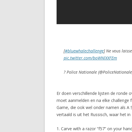
[
#bluewhalechallenge
] Ne vous laiss
pic.twitter.com/boWNlXXFEm
? Police Nationale (@PoliceNational
Er doen verschillende lijsten de ronde o
moet aanmelden en na elke challenge fo
Game, die ook wel onder namen als A S
vertaald is uit het Russisch, waar het in
1. Carve with a razor “f57” on your han