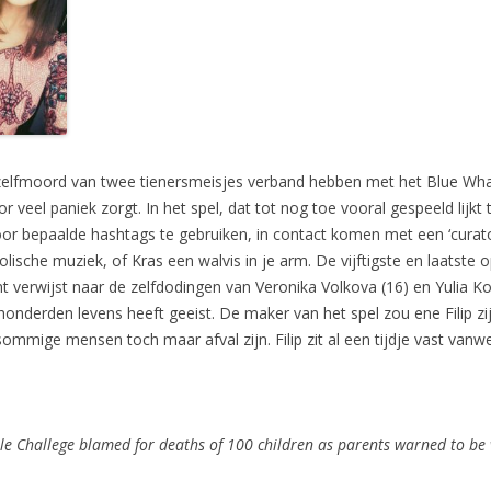
 zelfmoord van twee tienersmeisjes verband hebben met het Blue Wha
 veel paniek zorgt. In het spel, dat tot nog toe vooral gespeeld lijkt
or bepaalde hashtags te gebruiken, in contact komen met een ‘curator’
ische muziek, of Kras een walvis in je arm. De vijftigste en laatste o
nt verwijst naar de zelfdodingen van Veronika Volkova (16) en Yulia 
l honderden levens heeft geeist. De maker van het spel zou ene Filip zij
ommige mensen toch maar afval zijn. Filip zit al een tijdje vast vanw
le Challege blamed for deaths of 100 children as parents warned to be 