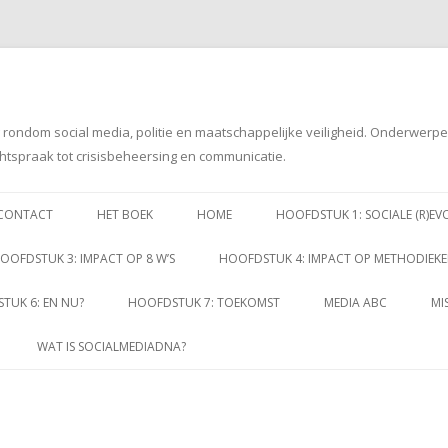
g rondom social media, politie en maatschappelijke veiligheid. Onderwerp
htspraak tot crisisbeheersing en communicatie.
Spring
naar
CONTACT
HET BOEK
HOME
HOOFDSTUK 1: SOCIALE (R)EV
inhoud
OOFDSTUK 3: IMPACT OP 8 W’S
HOOFDSTUK 4: IMPACT OP METHODIEK
TUK 6: EN NU?
HOOFDSTUK 7: TOEKOMST
MEDIA ABC
MI
WAT IS SOCIALMEDIADNA?