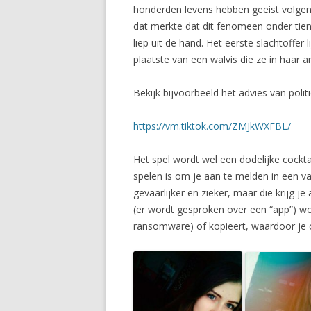
honderden levens hebben geeist volgen
dat merkte dat dit fenomeen onder tiene
liep uit de hand. Het eerste slachtoffer
plaatste van een walvis die ze in haar 
Bekijk bijvoorbeeld het advies van poli
https://vm.tiktok.com/ZMJkWXFBL/
Het spel wordt wel een dodelijke cockta
spelen is om je aan te melden in een va
gevaarlijker en zieker, maar die krijg je
(er wordt gesproken over een “app”) wo
ransomware) of kopieert, waardoor je c