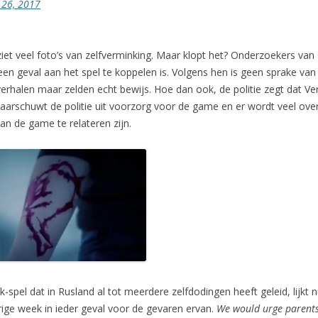
 26, 2017
iet veel foto’s van zelfverminking. Maar klopt het? Onderzoekers van
een geval aan het spel te koppelen is. Volgens hen is geen sprake van 
 verhalen maar zelden echt bewijs. Hoe dan ook, de politie zegt dat V
waarschuwt de politie uit voorzorg voor de game en er wordt veel over 
aan de game te relateren zijn.
pel dat in Rusland al tot meerdere zelfdodingen heeft geleid, lijkt 
ige week in ieder geval voor de gevaren ervan.
We would urge parents