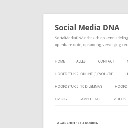
Social Media DNA
SocialMediaDNA richt zich op kennisdelin
openbare orde, opsporing, vervolging, rec
HOME
ALLES
CONTACT
HOOFDSTUK 2: ONLINE (R)EVOLUTIE
H
HOOFDSTUK 5: 10 DILEMMA’S
HOOFDS
OVERIG
SAMPLE PAGE
VIDEO’S
TAGARCHIEF:
ZELFDODING