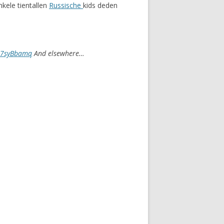
nkele tientallen
Russische
kids deden
JQ7syBbamq
And elsewhere…