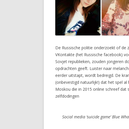
De Russische politie onderzoekt of de
VKontakte (het Russische facebook) voor
Sovjet republieken, zouden jongeren do
opdrachten geeft. Luister naar melanchol
eerder uitstapt, wordt bedreigd. De kra
(onbevestigd natuurlijk!) dat het spel a
Moskou die in 2015 online schreef dat s
zelfdodingen
Social media ‘suicide game’ Blue Wha