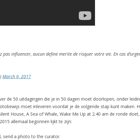
ez pas influencer, aucun define merite de risquer votre vie. En cas d’urg
e)
March 6, 2017
ver de 50 uitdagingen die je in 50 dagen moet doorlopen, onder leiding
tobewijs moet inleveren voordat je de volgende stap kunt maken. Hi
ilent House, A Sea of Whale, Wake Me Up at 2.40 am de ronde doet, 
 2015 allemaal begonnen lijkt te zijn:
d, send a photo to the curator.