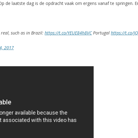
 Op de laatste dag is de opdracht vaak om ergens vanaf te springen. E
real, such as in Brazil:
https://t.co/YEUE84h8VC
Portugal
https://t.co/
4, 2017