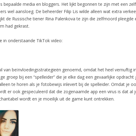
s bepaalde media en bloggers. Het lijkt begonnen te zijn met een z
rs wel aansloeg. De beheerder Filip Lis wilde alleen wat extra verke
 lijkt de Russische tiener Rina Palenkova te zijn die zelfmoord pleegd
arm had gekrast.
tie in onderstaande TikTok video:
il van beïnvloedingsstrategieën genoemd, omdat het heel vernuftig in
ge groep bij een “spelleider” die je elke dag een gevaarlijke opdrach
 alleen te horen als je fotobewijs inlevert bij de spelleider. Omdat je o
rdt er ook gespeculeerd dat die zogenaamde app een virus is dat al je
hantabel wordt en je moeilijk uit de game kunt ontrekken.