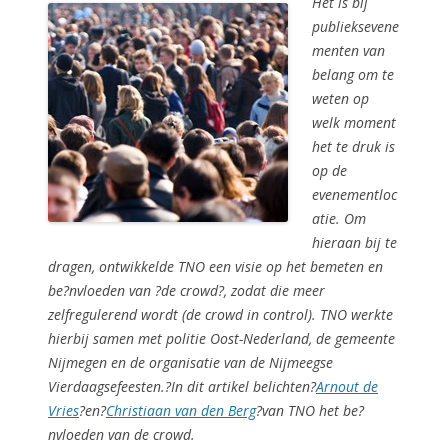
Het is bij
publieksevene
menten van
belang om te
weten op
welk moment
het te druk is
op de
evenementloc
atie. Om
hieraan bij te
dragen, ontwikkelde TNO een visie op het bemeten en
be?nvloeden van ?de crowd?, zodat die meer
zelfregulerend wordt (de crowd in control). TNO werkte
hierbij samen met politie Oost-Nederland, de gemeente
Nijmegen en de organisatie van de Nijmeegse
Vierdaagsefeesten.?In dit artikel belichten?
Arnout de
Vries
?en?
Christiaan van den Berg
?van TNO het be?
nvloeden van de crowd.