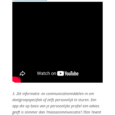
3. Zet informatie- en communicatiemiddelen in om
doelgroepspecifiek
of zelfs
persoonlijk
te sturen. Een
app die op basis van je persoonlijke profiel een advies
geeft is slimmer dan ?massacommunicatie?.?Een ?event