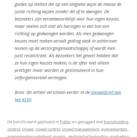
guides op stelten die op een elegante wijze de massa de
juiste richting wijzen zonder dit af te dwingen. De
bezoekers zijn verantwoordelijk voor hun eigen keuzes,
maar voelen zich niet als haringen in een ton een
richting op gedwongen worden. Als men gedwongen
keuzes moet maken vervalt gedrag vaak in achterover
leunen op de verzorgingsmaatschappij of wordt men
juist recalcitrant. Als bezoekers het gevoel hebben dat
ze hun eigen keuzes maken, is de sfeer niet alleen
prettiger maar worden ze gestimuleerd in hun
zelforganiserend vermogen.
Bron: Dit artikel verscheen eerder in de
nieuwsbrief van
het KCEV
.
Dit bericht werd geplaatst in
Public
en getagged met
beinvloeding
,
control
,
crowd
,
crowd control
,
crowd management
,
evenementen
,
evenementenveiligheid
,
events
,
gedragsbe?nvloeding
,
marketing
,