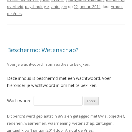
overheid
,
psychnologie
,
zintuigen
op
22 januari 2014
door
Arnout
de Vries
.
Beschermd: Wetenschap?
Voer je wachtwoord in om reacties te bekijken.
Deze inhoud is beschermd met een wachtwoord. Voer
hieronder je wachtwoord in om het te bekijken.
Wachtwoord:
Dit bericht werd geplaatst in
8W's
en getagged met
8W's
,
objectief
,
redenen
,
waarnemen
,
waarneming
,
wetenschap
,
zintuigen
,
zintuiglijk
op
1 januari 2014
door
Arnout de Vries
.