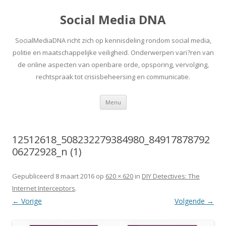
Social Media DNA
SocialMediaDNA richt zich op kennisdeling rondom social media,
politie en maatschappelijke veiligheid. Onderwerpen vari?ren van
de online aspecten van openbare orde, opsporing, vervolging,
rechtspraak tot crisisbeheersing en communicatie.
Spring
Menu
naar
inhoud
12512618_508232279384980_84917878792
06272928_n (1)
Gepubliceerd
8 maart 2016
op
620 × 620
in
DIY Detectives: The
Internet Interceptors
.
← Vorige
Volgende →