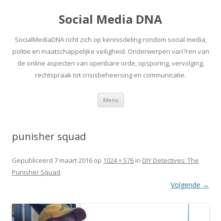
Social Media DNA
SocialMediaDNA richt zich op kennisdeling rondom social media,
politie en maatschappelijke veiligheid. Onderwerpen vari?ren van
de online aspecten van openbare orde, opsporing, vervolging,
rechtspraak tot crisisbeheersing en communicatie.
Spring
Menu
naar
inhoud
punisher squad
Gepubliceerd
7 maart 2016
op
1024 × 576
in
DIY Detectives: The
Punisher Squad
.
Volgende →