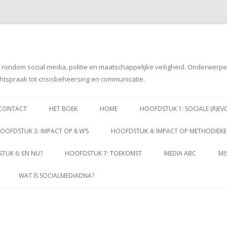
g rondom social media, politie en maatschappelijke veiligheid. Onderwerp
htspraak tot crisisbeheersing en communicatie.
Spring
naar
CONTACT
HET BOEK
HOME
HOOFDSTUK 1: SOCIALE (R)EV
inhoud
OOFDSTUK 3: IMPACT OP 8 W’S
HOOFDSTUK 4: IMPACT OP METHODIEK
TUK 6: EN NU?
HOOFDSTUK 7: TOEKOMST
MEDIA ABC
MI
WAT IS SOCIALMEDIADNA?