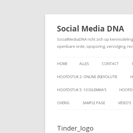
Social Media DNA
SocialMediaDNA richt zich op kennisdelin
openbare orde, opsporing, vervolging, rec
HOME
ALLES
CONTACT
HOOFDSTUK 2: ONLINE (R)EVOLUTIE
H
HOOFDSTUK 5: 10 DILEMMA’S
HOOFDS
OVERIG
SAMPLE PAGE
VIDEO’S
Tinder_logo