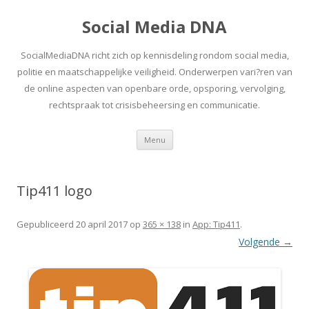
Social Media DNA
SocialMediaDNA richt zich op kennisdeling rondom social media,
politie en maatschappelijke veiligheid. Onderwerpen vari?ren van
de online aspecten van openbare orde, opsporing, vervolging,
rechtspraak tot crisisbeheersing en communicatie.
Spring
Menu
naar
inhoud
Tip411 logo
Gepubliceerd
20 april 2017
op
365 × 138
in
App: Tip411
.
Volgende →