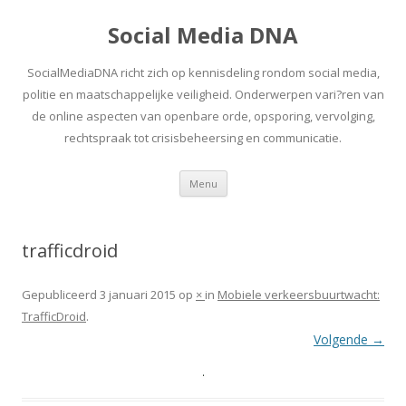
Social Media DNA
SocialMediaDNA richt zich op kennisdeling rondom social media,
politie en maatschappelijke veiligheid. Onderwerpen vari?ren van
de online aspecten van openbare orde, opsporing, vervolging,
rechtspraak tot crisisbeheersing en communicatie.
Spring
Menu
naar
inhoud
trafficdroid
Gepubliceerd
3 januari 2015
op
×
in
Mobiele verkeersbuurtwacht:
TrafficDroid
.
Volgende →