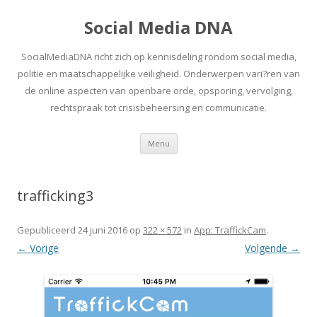
Social Media DNA
SocialMediaDNA richt zich op kennisdeling rondom social media,
politie en maatschappelijke veiligheid. Onderwerpen vari?ren van
de online aspecten van openbare orde, opsporing, vervolging,
rechtspraak tot crisisbeheersing en communicatie.
Spring
Menu
naar
inhoud
trafficking3
Gepubliceerd
24 juni 2016
op
322 × 572
in
App: TraffickCam
.
← Vorige
Volgende →