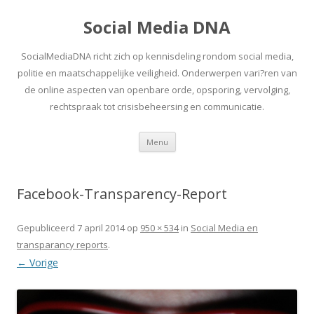
Social Media DNA
SocialMediaDNA richt zich op kennisdeling rondom social media,
politie en maatschappelijke veiligheid. Onderwerpen vari?ren van
de online aspecten van openbare orde, opsporing, vervolging,
rechtspraak tot crisisbeheersing en communicatie.
Spring
Menu
naar
inhoud
Facebook-Transparency-Report
Gepubliceerd
7 april 2014
op
950 × 534
in
Social Media en
transparancy reports
.
← Vorige