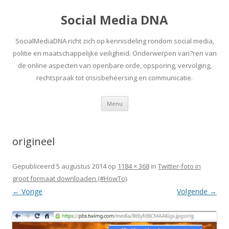
Social Media DNA
SocialMediaDNA richt zich op kennisdeling rondom social media,
politie en maatschappelijke veiligheid. Onderwerpen vari?ren van
de online aspecten van openbare orde, opsporing, vervolging,
rechtspraak tot crisisbeheersing en communicatie.
Spring
Menu
naar
inhoud
origineel
Gepubliceerd
5 augustus 2014
op
1184 × 368
in
Twitter-foto in
groot formaat downloaden (#HowTo)
.
← Vorige
Volgende →