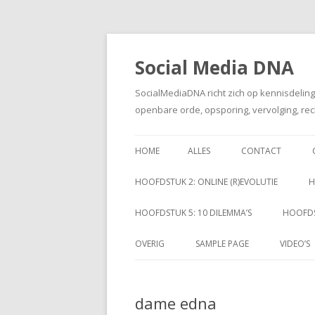
Social Media DNA
SocialMediaDNA richt zich op kennisdelin
openbare orde, opsporing, vervolging, rec
HOME
ALLES
CONTACT
HOOFDSTUK 2: ONLINE (R)EVOLUTIE
H
HOOFDSTUK 5: 10 DILEMMA’S
HOOFDS
OVERIG
SAMPLE PAGE
VIDEO’S
dame edna