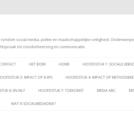
g rondom social media, politie en maatschappelijke veiligheid. Onderwerp
htspraak tot crisisbeheersing en communicatie.
Spring
naar
CONTACT
HET BOEK
HOME
HOOFDSTUK 1: SOCIALE (R)EV
inhoud
OOFDSTUK 3: IMPACT OP 8 W’S
HOOFDSTUK 4: IMPACT OP METHODIEK
TUK 6: EN NU?
HOOFDSTUK 7: TOEKOMST
MEDIA ABC
MI
WAT IS SOCIALMEDIADNA?