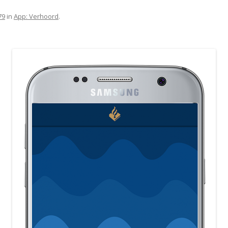
79
in
App: Verhoord
.