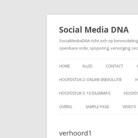
Social Media DNA
SocialMediaDNA richt zich op kennisdelin
openbare orde, opsporing, vervolging, rec
HOME
ALLES
CONTACT
HOOFDSTUK 2: ONLINE (R)EVOLUTIE
H
HOOFDSTUK 5: 10 DILEMMA’S
HOOFDS
OVERIG
SAMPLE PAGE
VIDEO’S
verhoord1