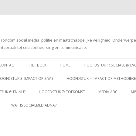
g rondom social media, politie en maatschappelijke veiligheid. Onderwerp
htspraak tot crisisbeheersing en communicatie.
Spring
naar
CONTACT
HET BOEK
HOME
HOOFDSTUK 1: SOCIALE (R)EV
inhoud
OOFDSTUK 3: IMPACT OP 8 W’S
HOOFDSTUK 4: IMPACT OP METHODIEK
TUK 6: EN NU?
HOOFDSTUK 7: TOEKOMST
MEDIA ABC
MI
WAT IS SOCIALMEDIADNA?