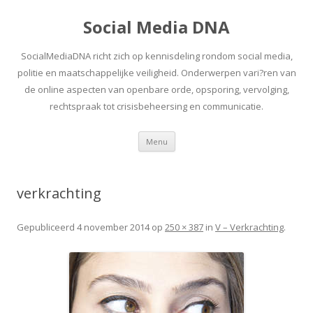
Social Media DNA
SocialMediaDNA richt zich op kennisdeling rondom social media,
politie en maatschappelijke veiligheid. Onderwerpen vari?ren van
de online aspecten van openbare orde, opsporing, vervolging,
rechtspraak tot crisisbeheersing en communicatie.
Spring
Menu
naar
inhoud
verkrachting
Gepubliceerd
4 november 2014
op
250 × 387
in
V – Verkrachting
.