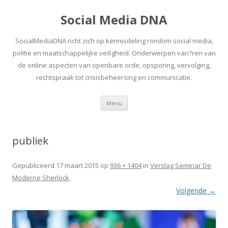
Social Media DNA
SocialMediaDNA richt zich op kennisdeling rondom social media,
politie en maatschappelijke veiligheid. Onderwerpen vari?ren van
de online aspecten van openbare orde, opsporing, vervolging,
rechtspraak tot crisisbeheersing en communicatie.
Spring
Menu
naar
inhoud
publiek
Gepubliceerd
17 maart 2015
op
936 × 1404
in
Verslag Seminar De
Moderne Sherlock
.
Volgende →