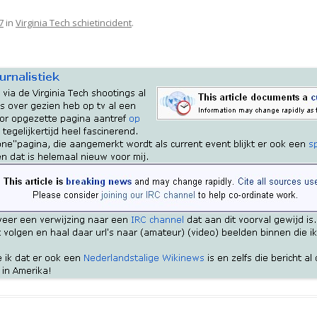
7
in
Virginia Tech schietincident
.