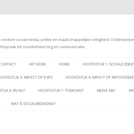
g rondom social media, politie en maatschappelijke veiligheid. Onderwerp
htspraak tot crisisbeheersing en communicatie.
Spring
naar
CONTACT
HET BOEK
HOME
HOOFDSTUK 1: SOCIALE (R)EV
inhoud
OOFDSTUK 3: IMPACT OP 8 W’S
HOOFDSTUK 4: IMPACT OP METHODIEK
TUK 6: EN NU?
HOOFDSTUK 7: TOEKOMST
MEDIA ABC
MI
WAT IS SOCIALMEDIADNA?