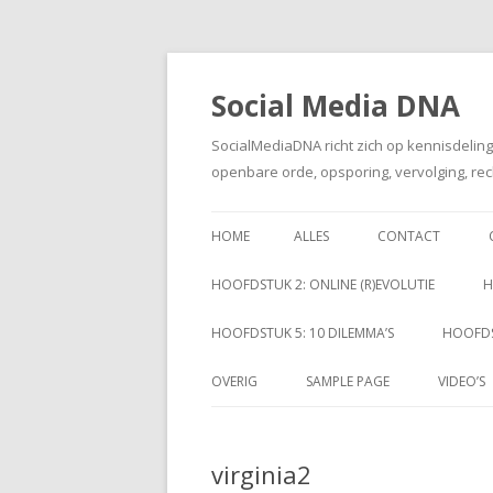
Social Media DNA
SocialMediaDNA richt zich op kennisdelin
openbare orde, opsporing, vervolging, rec
HOME
ALLES
CONTACT
HOOFDSTUK 2: ONLINE (R)EVOLUTIE
H
HOOFDSTUK 5: 10 DILEMMA’S
HOOFDS
OVERIG
SAMPLE PAGE
VIDEO’S
virginia2