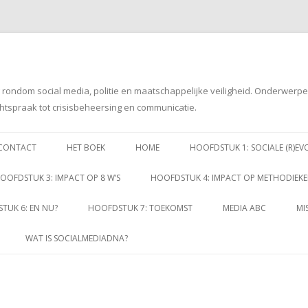
g rondom social media, politie en maatschappelijke veiligheid. Onderwerp
htspraak tot crisisbeheersing en communicatie.
Spring
naar
CONTACT
HET BOEK
HOME
HOOFDSTUK 1: SOCIALE (R)EV
inhoud
OOFDSTUK 3: IMPACT OP 8 W’S
HOOFDSTUK 4: IMPACT OP METHODIEK
TUK 6: EN NU?
HOOFDSTUK 7: TOEKOMST
MEDIA ABC
MI
WAT IS SOCIALMEDIADNA?