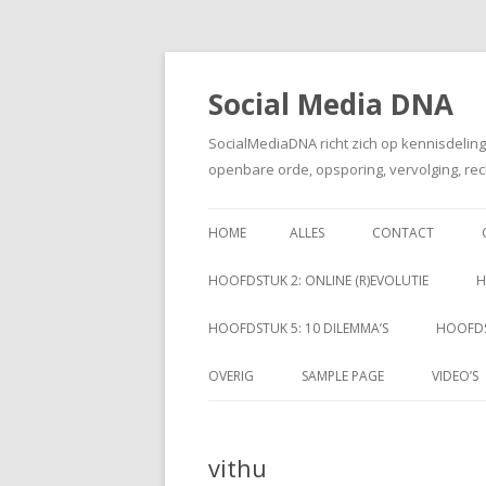
Social Media DNA
SocialMediaDNA richt zich op kennisdelin
openbare orde, opsporing, vervolging, rec
HOME
ALLES
CONTACT
HOOFDSTUK 2: ONLINE (R)EVOLUTIE
H
HOOFDSTUK 5: 10 DILEMMA’S
HOOFDS
OVERIG
SAMPLE PAGE
VIDEO’S
vithu