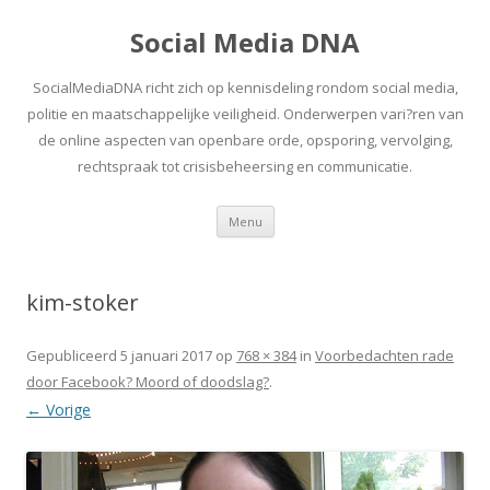
Social Media DNA
SocialMediaDNA richt zich op kennisdeling rondom social media,
politie en maatschappelijke veiligheid. Onderwerpen vari?ren van
de online aspecten van openbare orde, opsporing, vervolging,
rechtspraak tot crisisbeheersing en communicatie.
Spring
Menu
naar
inhoud
kim-stoker
Gepubliceerd
5 januari 2017
op
768 × 384
in
Voorbedachten rade
door Facebook? Moord of doodslag?
.
← Vorige