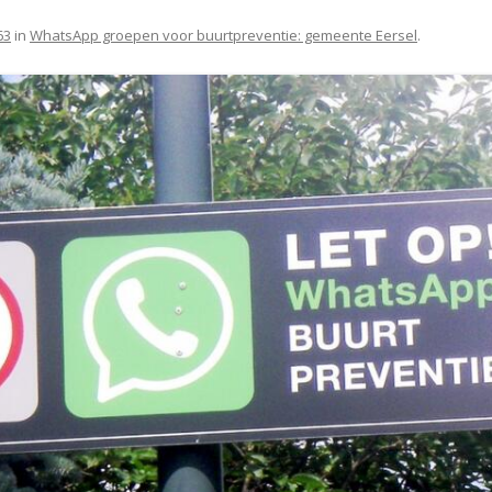
63
in
WhatsApp groepen voor buurtpreventie: gemeente Eersel
.