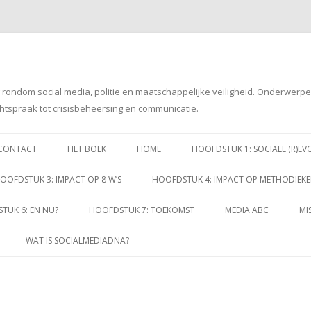
g rondom social media, politie en maatschappelijke veiligheid. Onderwerp
htspraak tot crisisbeheersing en communicatie.
Spring
naar
CONTACT
HET BOEK
HOME
HOOFDSTUK 1: SOCIALE (R)EV
inhoud
OOFDSTUK 3: IMPACT OP 8 W’S
HOOFDSTUK 4: IMPACT OP METHODIEK
TUK 6: EN NU?
HOOFDSTUK 7: TOEKOMST
MEDIA ABC
MI
WAT IS SOCIALMEDIADNA?