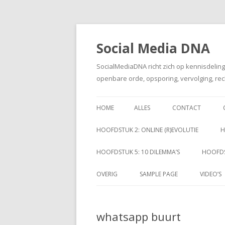
Social Media DNA
SocialMediaDNA richt zich op kennisdelin
openbare orde, opsporing, vervolging, rec
HOME
ALLES
CONTACT
HOOFDSTUK 2: ONLINE (R)EVOLUTIE
H
HOOFDSTUK 5: 10 DILEMMA’S
HOOFDS
OVERIG
SAMPLE PAGE
VIDEO’S
whatsapp buurt