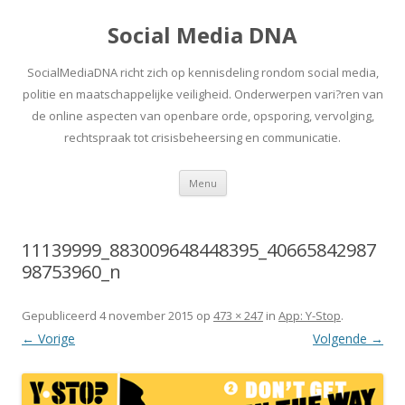
Social Media DNA
SocialMediaDNA richt zich op kennisdeling rondom social media,
politie en maatschappelijke veiligheid. Onderwerpen vari?ren van
de online aspecten van openbare orde, opsporing, vervolging,
rechtspraak tot crisisbeheersing en communicatie.
Spring
Menu
naar
inhoud
11139999_883009648448395_40665842987
98753960_n
Gepubliceerd
4 november 2015
op
473 × 247
in
App: Y-Stop
.
← Vorige
Volgende →