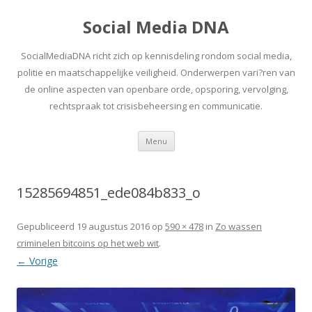
Social Media DNA
SocialMediaDNA richt zich op kennisdeling rondom social media,
politie en maatschappelijke veiligheid. Onderwerpen vari?ren van
de online aspecten van openbare orde, opsporing, vervolging,
rechtspraak tot crisisbeheersing en communicatie.
Spring
Menu
naar
inhoud
15285694851_ede084b833_o
Gepubliceerd
19 augustus 2016
op
590 × 478
in
Zo wassen
criminelen bitcoins op het web wit
.
← Vorige