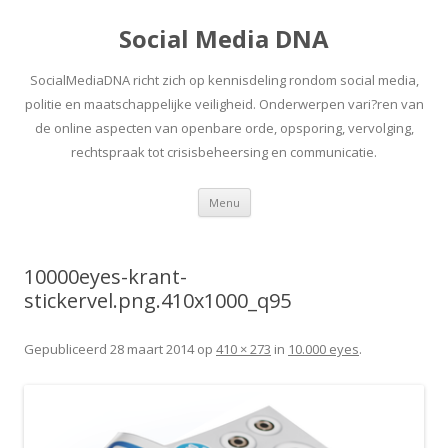
Social Media DNA
SocialMediaDNA richt zich op kennisdeling rondom social media,
politie en maatschappelijke veiligheid. Onderwerpen vari?ren van
de online aspecten van openbare orde, opsporing, vervolging,
rechtspraak tot crisisbeheersing en communicatie.
Spring
Menu
naar
inhoud
10000eyes-krant-
stickervel.png.410x1000_q95
Gepubliceerd
28 maart 2014
op
410 × 273
in
10.000 eyes
.