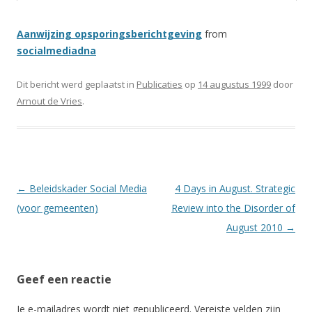
Aanwijzing opsporingsberichtgeving
from
socialmediadna
Dit bericht werd geplaatst in
Publicaties
op
14 augustus 1999
door
Arnout de Vries
.
Berichtnavigatie
←
Beleidskader Social Media
4 Days in August. Strategic
(voor gemeenten)
Review into the Disorder of
August 2010
→
Geef een reactie
Je e-mailadres wordt niet gepubliceerd.
Vereiste velden zijn