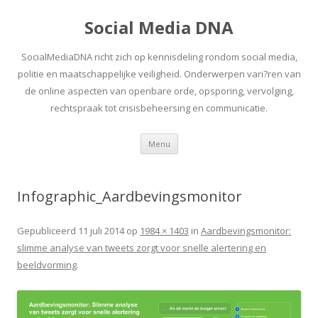
Social Media DNA
SocialMediaDNA richt zich op kennisdeling rondom social media,
politie en maatschappelijke veiligheid. Onderwerpen vari?ren van
de online aspecten van openbare orde, opsporing, vervolging,
rechtspraak tot crisisbeheersing en communicatie.
Spring
Menu
naar
inhoud
Infographic_Aardbevingsmonitor
Gepubliceerd
11 juli 2014
op
1984 × 1403
in
Aardbevingsmonitor:
slimme analyse van tweets zorgt voor snelle alertering en
beeldvorming
.