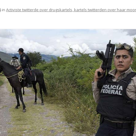
4
in
Activiste twitterde over drugskartels, kartels twitterden over haar moo