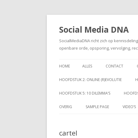
Social Media DNA
SocialMediaDNA richt zich op kennisdelin
openbare orde, opsporing, vervolging, rec
HOME
ALLES
CONTACT
HOOFDSTUK 2: ONLINE (R)EVOLUTIE
H
HOOFDSTUK 5: 10 DILEMMA’S
HOOFDS
OVERIG
SAMPLE PAGE
VIDEO’S
cartel