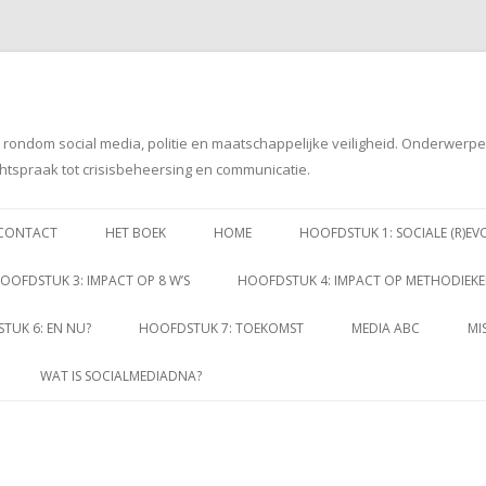
g rondom social media, politie en maatschappelijke veiligheid. Onderwerp
htspraak tot crisisbeheersing en communicatie.
Spring
naar
CONTACT
HET BOEK
HOME
HOOFDSTUK 1: SOCIALE (R)EV
inhoud
OOFDSTUK 3: IMPACT OP 8 W’S
HOOFDSTUK 4: IMPACT OP METHODIEK
TUK 6: EN NU?
HOOFDSTUK 7: TOEKOMST
MEDIA ABC
MI
WAT IS SOCIALMEDIADNA?