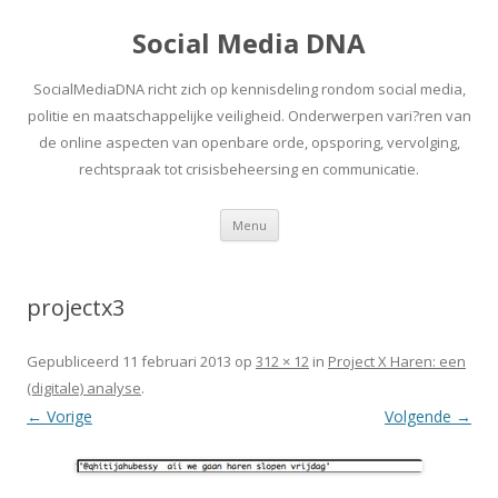
Social Media DNA
SocialMediaDNA richt zich op kennisdeling rondom social media,
politie en maatschappelijke veiligheid. Onderwerpen vari?ren van
de online aspecten van openbare orde, opsporing, vervolging,
rechtspraak tot crisisbeheersing en communicatie.
Spring
Menu
naar
inhoud
projectx3
Gepubliceerd
11 februari 2013
op
312 × 12
in
Project X Haren: een
(digitale) analyse
.
← Vorige
Volgende →