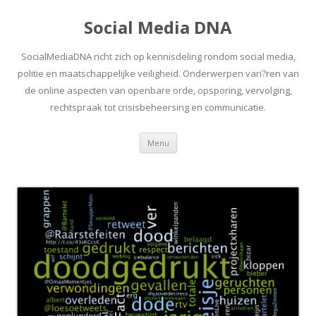
Social Media DNA
SocialMediaDNA richt zich op kennisdeling rondom social media,
politie en maatschappelijke veiligheid. Onderwerpen vari?ren van
de online aspecten van openbare orde, opsporing, vervolging,
rechtspraak tot crisisbeheersing en communicatie.
Spring
Menu
naar
inhoud