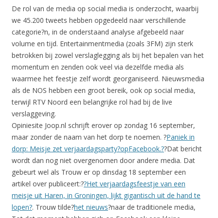
De rol van de media op social media is onderzocht, waarbij
we 45.200 tweets hebben opgedeeld naar verschillende
categorie?n, in de onderstaand analyse afgebeeld naar
volume en tijd. Entertainmentmedia (zoals 3FM) zijn sterk
betrokken bij zowel verslaglegging als bij het bepalen van het
momentum en zenden ook veel via dezelfde media als
waarmee het feestje zelf wordt georganiseerd. Nieuwsmedia
als de NOS hebben een groot bereik, ook op social media,
terwijl RTV Noord een belangrijke rol had bij de live
verslaggeving.
Opiniesite Joop.nl schrijft erover op zondag 16 september,
maar zonder de naam van het dorp te noemen. ?
Paniek in
dorp: Meisje zet verjaardagsparty?
opFacebook
.?
?Dat bericht
wordt dan nog niet overgenomen door andere media. Dat
gebeurt wel als Trouw er op dinsdag 18 september een
artikel over publiceert:?
?Het verjaardagsfeestje van een
meisje uit Haren, in Groningen, lijkt gigantisch uit de hand te
lopen?
. Trouw tilde?
het nieuws
?naar de traditionele media,