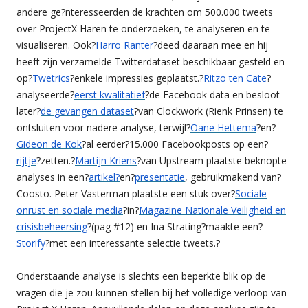
andere ge?nteresseerden de krachten om 500.000 tweets
over ProjectX Haren te onderzoeken, te analyseren en te
visualiseren. Ook?
Harro Ranter
?deed daaraan mee en hij
heeft zijn verzamelde Twitterdataset beschikbaar gesteld en
op?
Twetrics
?enkele impressies geplaatst.?
Ritzo ten Cate
?
analyseerde?
eerst kwalitatief
?de Facebook data en besloot
later?
de gevangen dataset
?van Clockwork (Rienk Prinsen) te
ontsluiten voor nadere analyse, terwijl?
Oane Hettema
?en?
Gideon de Kok
?al eerder?15.000 Facebookposts op een?
rijtje
?zetten.?
Martijn Kriens
?van Upstream plaatste beknopte
analyses in een?
artikel?
en?
presentatie
, gebruikmakend van?
Coosto. Peter Vasterman plaatste een stuk over?
Sociale
onrust en sociale media
?in?
Magazine Nationale Veiligheid en
crisisbeheersing
?(pag #12) en Ina Strating?maakte een?
Storify
?met een interessante selectie tweets.?
Onderstaande analyse is slechts een beperkte blik op de
vragen die je zou kunnen stellen bij het volledige verloop van