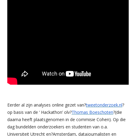
Eerder al zijn analyses online gezet van?
tweetonderzoek.nl
?
op basis van de ‘ Hackathon’ olv?
Thomas Boeschoten
?(die
daarna heeft plaatsgenomen in de commisie Cohen). Op die
dag bundelden onderzoekers en studenten van o.a.
Universiteit Utrecht en?Amsterdam, datajournalisten en