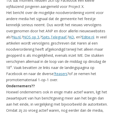
Tot dat moment hebben zich op Facebook een kleine
vijfduizend jongeren aangemeld voor Project X.
Het bericht over de mogelijke noodverordening vormt voor
andere media het signaal dat de gemeente het feestje
kennelijk serieus neemt. Dus wordt het nieuws vervolgens
overgenomen door het ANP en door allerlei nieuwswebsites
als?
Nu.nl
,?
NOS op 3
,?
Spits
,
Telegraaf
,?
AD
, en?
Editie.nl
. In veel
artikelen wordt vervolgens geschreven dat Haren al een
noodverordening heeft afgekondigd terwijl het alleen maar
geopperd is als mogelijkheid, evenals inzet ME. Die stukken
verschijnen allemaal in de loop van de middag op dinsdag de
e
18
. Vaak bevatten ze links naar de landingspagina op
Facebook en naar de diverse
?
teasers
?of ze nemen het
promotiemateriaal 1-op-1 over.
Ondernemers??
Hoewel ondernemers ook in enige mate actief waren, ligt het
zwaartepunt van hun berichtgeving meer aan het begin dan
aan het einde, in vergelijking met bijvoorbeeld de autoriteiten.
Omdat zij zo vroeg actief waren, nog eerder dan de media,