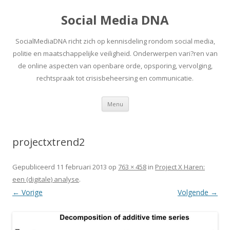
Social Media DNA
SocialMediaDNA richt zich op kennisdeling rondom social media,
politie en maatschappelijke veiligheid. Onderwerpen vari?ren van
de online aspecten van openbare orde, opsporing, vervolging,
rechtspraak tot crisisbeheersing en communicatie.
Spring
Menu
naar
inhoud
projectxtrend2
Gepubliceerd
11 februari 2013
op
763 × 458
in
Project X Haren:
een (digitale) analyse
.
← Vorige
Volgende →