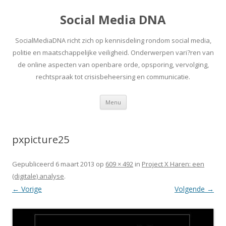
Social Media DNA
SocialMediaDNA richt zich op kennisdeling rondom social media,
politie en maatschappelijke veiligheid. Onderwerpen vari?ren van
de online aspecten van openbare orde, opsporing, vervolging,
rechtspraak tot crisisbeheersing en communicatie.
Spring
Menu
naar
inhoud
pxpicture25
Gepubliceerd
6 maart 2013
op
609 × 492
in
Project X Haren: een
(digitale) analyse
.
← Vorige
Volgende →