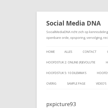
Social Media DNA
SocialMediaDNA richt zich op kennisdelin
openbare orde, opsporing, vervolging, rec
HOME
ALLES
CONTACT
HOOFDSTUK 2: ONLINE (R)EVOLUTIE
H
HOOFDSTUK 5: 10 DILEMMA’S
HOOFDS
OVERIG
SAMPLE PAGE
VIDEO’S
pxpicture93