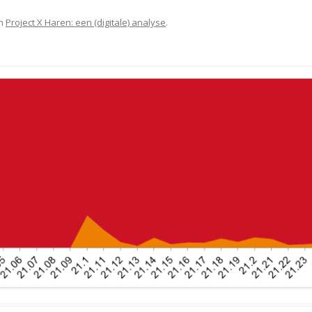
n
Project X Haren: een (digitale) analyse
.