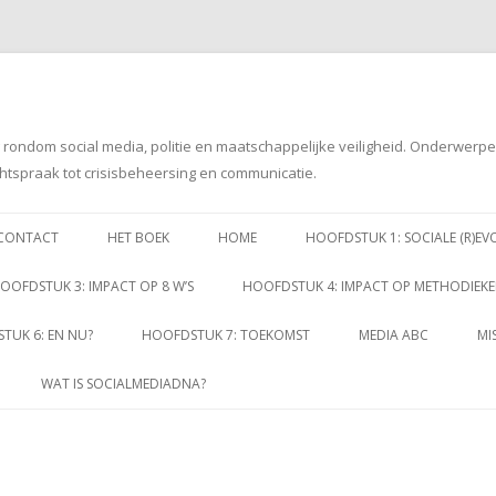
g rondom social media, politie en maatschappelijke veiligheid. Onderwerp
htspraak tot crisisbeheersing en communicatie.
Spring
naar
CONTACT
HET BOEK
HOME
HOOFDSTUK 1: SOCIALE (R)EV
inhoud
OOFDSTUK 3: IMPACT OP 8 W’S
HOOFDSTUK 4: IMPACT OP METHODIEK
TUK 6: EN NU?
HOOFDSTUK 7: TOEKOMST
MEDIA ABC
MI
WAT IS SOCIALMEDIADNA?