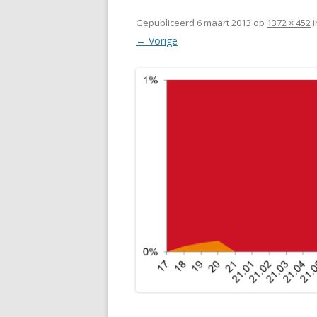
Gepubliceerd
6 maart 2013
op
1372 × 452
i
← Vorige