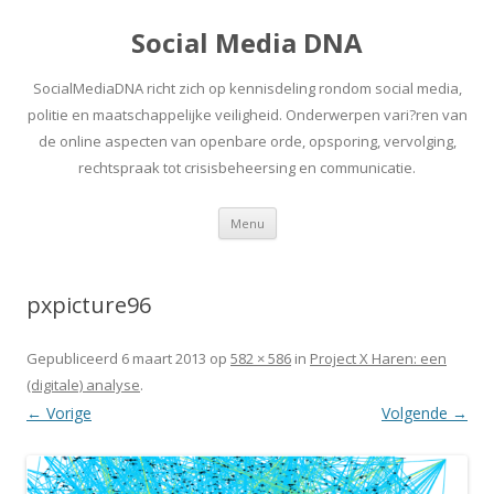
Social Media DNA
SocialMediaDNA richt zich op kennisdeling rondom social media,
politie en maatschappelijke veiligheid. Onderwerpen vari?ren van
de online aspecten van openbare orde, opsporing, vervolging,
rechtspraak tot crisisbeheersing en communicatie.
Spring
Menu
naar
inhoud
pxpicture96
Gepubliceerd
6 maart 2013
op
582 × 586
in
Project X Haren: een
(digitale) analyse
.
← Vorige
Volgende →