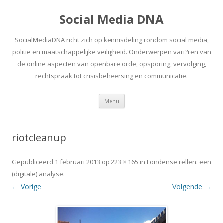
Social Media DNA
SocialMediaDNA richt zich op kennisdeling rondom social media,
politie en maatschappelijke veiligheid. Onderwerpen vari?ren van
de online aspecten van openbare orde, opsporing, vervolging,
rechtspraak tot crisisbeheersing en communicatie.
Spring
Menu
naar
inhoud
riotcleanup
Gepubliceerd
1 februari 2013
op
223 × 165
in
Londense rellen: een
(digitale) analyse
.
← Vorige
Volgende →