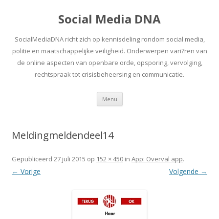
Social Media DNA
SocialMediaDNA richt zich op kennisdeling rondom social media,
politie en maatschappelijke veiligheid. Onderwerpen vari?ren van
de online aspecten van openbare orde, opsporing, vervolging,
rechtspraak tot crisisbeheersing en communicatie.
Spring
Menu
naar
inhoud
Meldingmeldendeel14
Gepubliceerd
27 juli 2015
op
152 × 450
in
App: Overval app
.
← Vorige
Volgende →