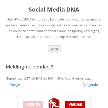
Social Media DNA
SocialMediaDNA richt zich op kennisdeling rondom social media,
politie en maatschappelijke veiligheid. Onderwerpen vari?ren van
de online aspecten van openbare orde, opsporing, vervolging,
rechtspraak tot crisisbeheersing en communicatie.
Spring
Menu
naar
inhoud
Meldingmeldendeel3
Gepubliceerd
27 juli 2015
op
300 × 450
in
App: Overval app
.
← Vorige
Volgende →