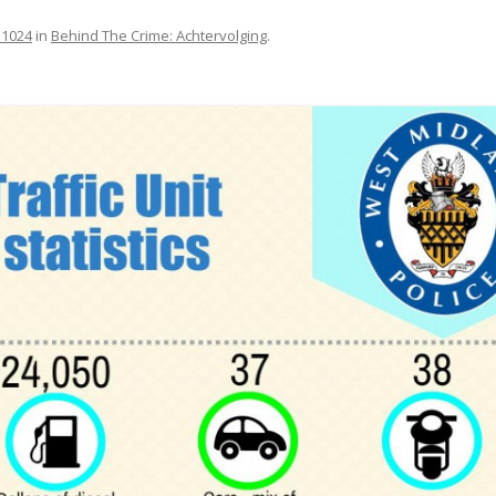
 1024
in
Behind The Crime: Achtervolging
.