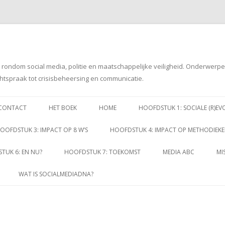
g rondom social media, politie en maatschappelijke veiligheid. Onderwerp
htspraak tot crisisbeheersing en communicatie.
Spring
naar
CONTACT
HET BOEK
HOME
HOOFDSTUK 1: SOCIALE (R)EV
inhoud
OOFDSTUK 3: IMPACT OP 8 W’S
HOOFDSTUK 4: IMPACT OP METHODIEK
TUK 6: EN NU?
HOOFDSTUK 7: TOEKOMST
MEDIA ABC
MI
WAT IS SOCIALMEDIADNA?