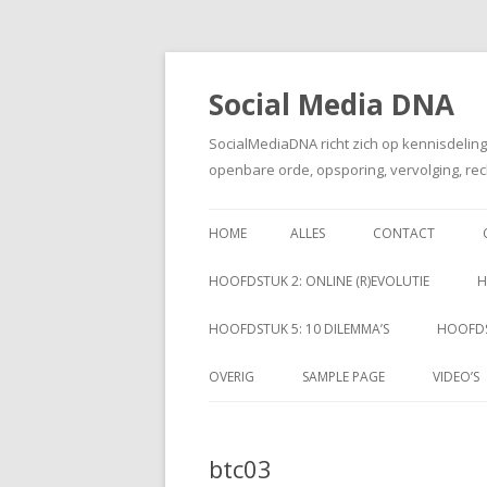
Social Media DNA
SocialMediaDNA richt zich op kennisdelin
openbare orde, opsporing, vervolging, rec
HOME
ALLES
CONTACT
HOOFDSTUK 2: ONLINE (R)EVOLUTIE
H
HOOFDSTUK 5: 10 DILEMMA’S
HOOFDS
OVERIG
SAMPLE PAGE
VIDEO’S
btc03