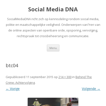
Social Media DNA
SocialMediaDNA richt zich op kennisdeling rondom social media,
politie en maatschappelijke veiligheid. Onderwerpen vari?ren van
de online aspecten van openbare orde, opsporing, vervolging,
rechtspraak tot crisisbeheersing en communicatie.
Spring
Menu
naar
inhoud
btc04
Gepubliceerd
11 september 2015
op
214 × 300
in
Behind The
Crime: Achtervolging
.
← Vorige
Volgende →