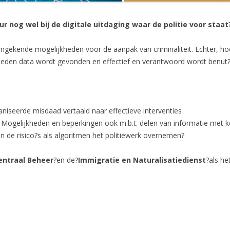
r nog wel bij de digitale uitdaging waar de politie voor staat
ngekende mogelijkheden voor de aanpak van criminaliteit. Echter, hoe 
eden data wordt gevonden en effectief en verantwoord wordt benut
iseerde misdaad vertaald naar effectieve interventies
Mogelijkheden en beperkingen ook m.b.t. delen van informatie met k
n de risico?s als algoritmen het politiewerk overnemen?
entraal Beheer
?en de?
Immigratie en Naturalisatiedienst
?als h