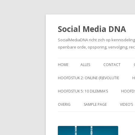
Social Media DNA
SocialMediaDNA richt zich op kennisdelin
openbare orde, opsporing, vervolging, rec
HOME
ALLES
CONTACT
HOOFDSTUK 2: ONLINE (R)EVOLUTIE
H
HOOFDSTUK 5: 10 DILEMMA’S
HOOFDS
OVERIG
SAMPLE PAGE
VIDEO’S