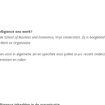
telligence ons werk?
e School of Business and Economics, Vrije Universiteit. Zij is boegbe
n Werk en Organisatie
voor in algemene zin en specifiek voor politie (n.a.v. recent onderzo
ereisten en rollen
elligence inbedden in de organisatie