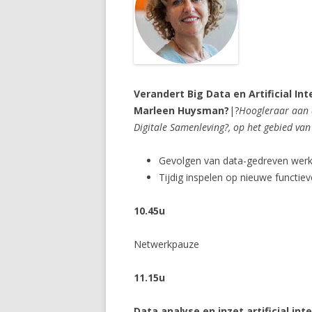
Verandert Big Data en Artificial In
Marleen Huysman?
|?
Hoogleraar aan d
Digitale Samenleving?, op het gebied va
Gevolgen van data-gedreven werken 
Tijdig inspelen op nieuwe functiev
10.45u
Netwerkpauze
11.15u
Data analyse en inzet artificial int