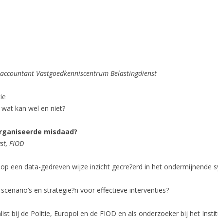
 accountant Vastgoedkenniscentrum Belastingdienst
ie
wat kan wel en niet?
rganiseerde misdaad?
yst, FIOD
 op een data-gedreven wijze inzicht gecre?erd in het ondermijnende 
scenario’s en strategie?n voor effectieve interventies?
alist bij de Politie, Europol en de FIOD en als onderzoeker bij het In