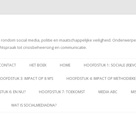
g rondom social media, politie en maatschappelijke veiligheid. Onderwerp
htspraak tot crisisbeheersing en communicatie.
Spring
naar
CONTACT
HET BOEK
HOME
HOOFDSTUK 1: SOCIALE (R)EV
inhoud
OOFDSTUK 3: IMPACT OP 8 W’S
HOOFDSTUK 4: IMPACT OP METHODIEK
TUK 6: EN NU?
HOOFDSTUK 7: TOEKOMST
MEDIA ABC
MI
WAT IS SOCIALMEDIADNA?