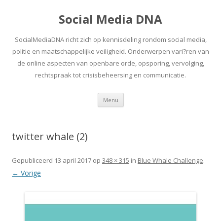
Social Media DNA
SocialMediaDNA richt zich op kennisdeling rondom social media,
politie en maatschappelijke veiligheid. Onderwerpen vari?ren van
de online aspecten van openbare orde, opsporing, vervolging,
rechtspraak tot crisisbeheersing en communicatie.
Spring
Menu
naar
inhoud
twitter whale (2)
Gepubliceerd
13 april 2017
op
348 × 315
in
Blue Whale Challenge
.
← Vorige